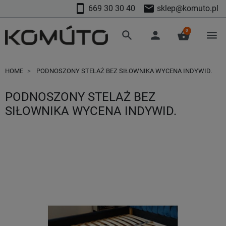
smartphone
mail
669 30 30 40
sklep@komuto.pl
0
search
person
shopping_basket
menu
HOME
PODNOSZONY STELAŻ BEZ SIŁOWNIKA WYCENA INDYWID.
PODNOSZONY STELAŻ BEZ
SIŁOWNIKA WYCENA INDYWID.