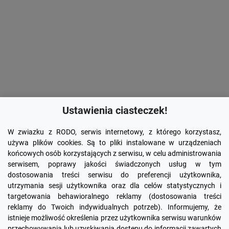
Ustawienia ciasteczek!
W zwiazku z RODO, serwis internetowy, z którego korzystasz,
używa plików cookies. Są to pliki instalowane w urządzeniach
końcowych osób korzystających z serwisu, w celu administrowania
serwisem, poprawy jakości świadczonych usług w tym
dostosowania treści serwisu do preferencji użytkownika,
utrzymania sesji użytkownika oraz dla celów statystycznych i
targetowania behawioralnego reklamy (dostosowania treści
reklamy do Twoich indywidualnych potrzeb). Informujemy, że
Facebook
YouTube
Pinterest
Inst
istnieje możliwość określenia przez użytkownika serwisu warunków
przechowywania lub uzyskiwania dostępu do informacji zawartych