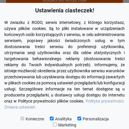
DODAJ DO KOSZYKA
Ustawienia ciasteczek!
W zwiazku z RODO, serwis internetowy, z którego korzystasz,
używa plików cookies. Są to pliki instalowane w urządzeniach
końcowych osób korzystających z serwisu, w celu administrowania
serwisem, poprawy jakości świadczonych usług w tym
dostosowania treści serwisu do preferencji użytkownika,
utrzymania sesji użytkownika oraz dla celów statystycznych i
targetowania behawioralnego reklamy (dostosowania treści
reklamy do Twoich indywidualnych potrzeb). Informujemy, że
Facebook
YouTube
Pinterest
Inst
istnieje możliwość określenia przez użytkownika serwisu warunków
przechowywania lub uzyskiwania dostępu do informacji zawartych
w plikach cookies za pomocą ustawień przeglądarki lub konfiguracji

PRODUKTY
usługi. Szczegółowe informacje na ten temat dostępne są u
producenta przeglądarki, u dostawcy usługi dostępu do Internetu
oraz w Polityce prywatności plików cookies.
Polityka prywatności.

INFORMACJE
Zmiana ustawień.

TWOJE KONTO
Konieczne
Analityka
Personalizacja
Marketing

KONTAKT