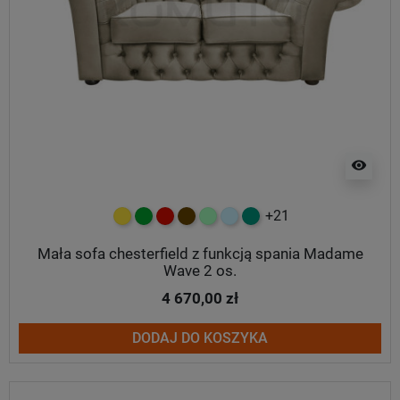
visibility
+21
żółty
zielony
czerwony
czekoladowy
miętowy
błękitny
turkusowy
Mała sofa chesterfield z funkcją spania Madame
Wave 2 os.
4 670,00 zł
DODAJ DO KOSZYKA