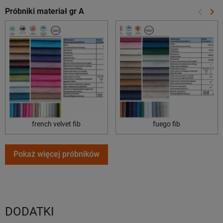
keyboard_arrow_left
keyboard_arrow_right
Próbniki materiał gr A
Poprze
Na
french velvet fib
fuego fib
Pokaż więcej próbników
DODATKI