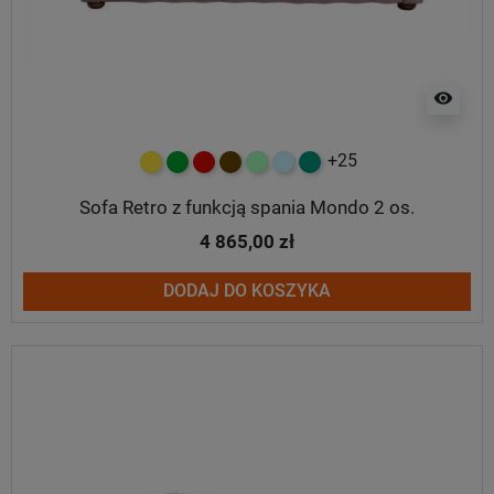
visibility
+25
żółty
zielony
czerwony
czekoladowy
miętowy
błękitny
turkusowy
Sofa Retro z funkcją spania Mondo 2 os.
4 865,00 zł
DODAJ DO KOSZYKA