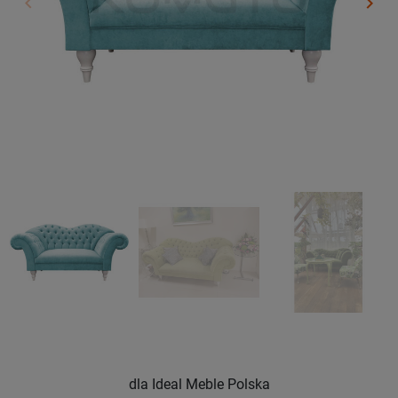
keyboard_arrow_left
keyboard_arrow_right
Poprzedni
Nast
dla Ideal Meble Polska