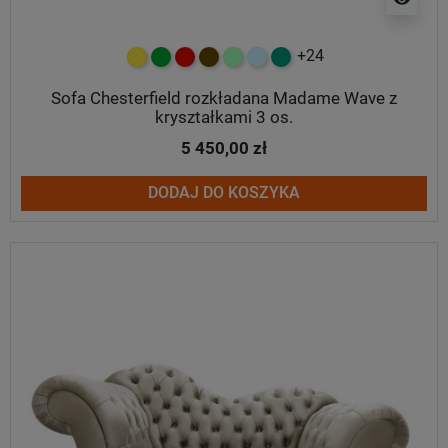
+24
żółty
zielony
czerwony
czekoladowy
miętowy
błękitny
turkusowy
Sofa Chesterfield rozkładana Madame Wave z
kryształkami 3 os.
5 450,00 zł
DODAJ DO KOSZYKA