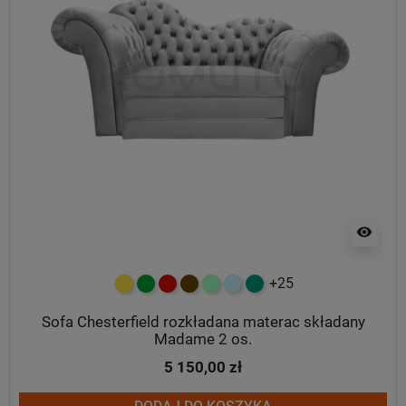
visibility
+25
żółty
zielony
czerwony
czekoladowy
miętowy
błękitny
turkusowy
Sofa Chesterfield rozkładana materac składany
Madame 2 os.
5 150,00 zł