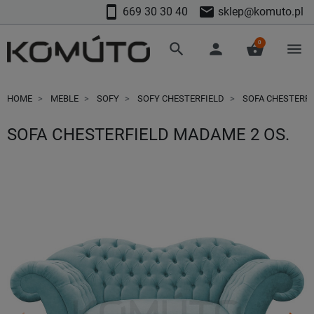
smartphone
mail
669 30 30 40
sklep@komuto.pl
0
search
person
shopping_basket
menu
HOME
MEBLE
SOFY
SOFY CHESTERFIELD
SOFA CHESTERFI
SOFA CHESTERFIELD MADAME 2 OS.