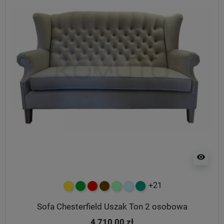
visibility
+21
żółty
zielony
czerwony
czekoladowy
miętowy
błękitny
turkusowy
Sofa Chesterfield Uszak Ton 2 osobowa
4 710,00 zł