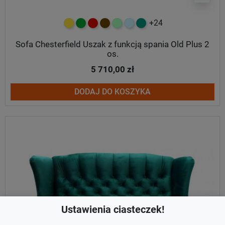
+24
żółty
zielony
czerwony
czekoladowy
miętowy
błękitny
turkusowy
Sofa Chesterfield Uszak z funkcją spania Old Plus 2
os.
5 710,00 zł
DODAJ DO KOSZYKA
Ustawienia ciasteczek!