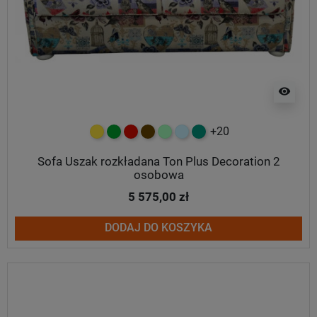
visibility
+20
żółty
zielony
czerwony
czekoladowy
miętowy
błękitny
turkusowy
Sofa Uszak rozkładana Ton Plus Decoration 2
osobowa
5 575,00 zł
DODAJ DO KOSZYKA