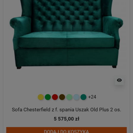
visibility
+24
żółty
zielony
czerwony
czekoladowy
miętowy
błękitny
turkusowy
Sofa Chesterfield z f. spania Uszak Old Plus 2 os.
5 575,00 zł
DODAJ DO KOSZYKA