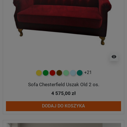
visibility
+21
żółty
zielony
czerwony
czekoladowy
miętowy
błękitny
turkusowy
Sofa Chesterfield Uszak Old 2 os.
4 575,00 zł
DODAJ DO KOSZYKA