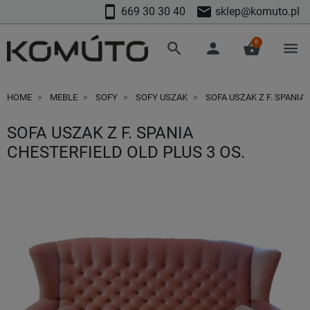
smartphone
mail
669 30 30 40
sklep@komuto.pl
0
search
person
shopping_basket
menu
HOME
MEBLE
SOFY
SOFY USZAK
SOFA USZAK Z F. SPANIA 
SOFA USZAK Z F. SPANIA
CHESTERFIELD OLD PLUS 3 OS.