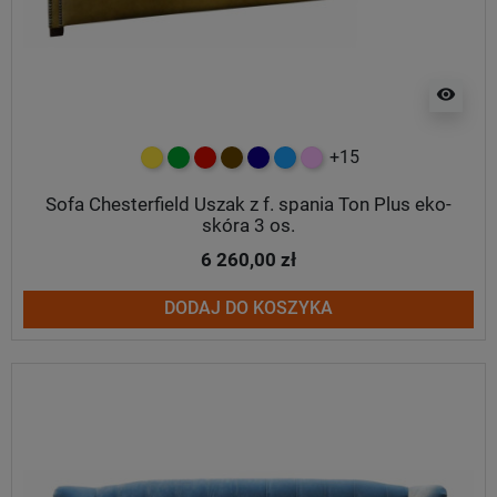
visibility
+15
żółty
zielony
czerwony
czekoladowy
granatowy
niebieski
różowy
Sofa Chesterfield Uszak z f. spania Ton Plus eko-
skóra 3 os.
6 260,00 zł
DODAJ DO KOSZYKA