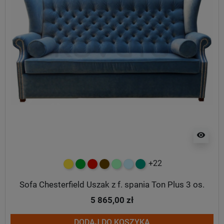
visibility
+22
żółty
zielony
czerwony
czekoladowy
miętowy
błękitny
turkusowy
Sofa Chesterfield Uszak z f. spania Ton Plus 3 os.
5 865,00 zł
DODAJ DO KOSZYKA