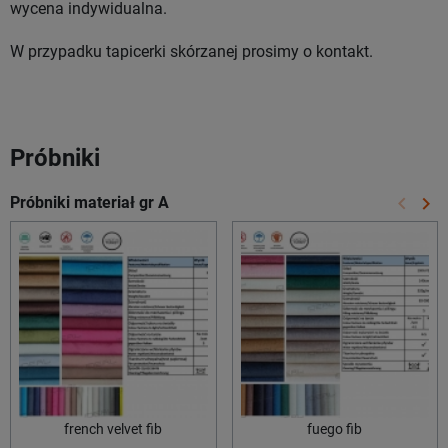
wycena indywidualna.
W przypadku tapicerki skórzanej prosimy o kontakt.
Próbniki
keyboard_arrow_left
keyboard_arrow_right
Próbniki materiał gr A
Poprze
Na
french velvet fib
fuego fib