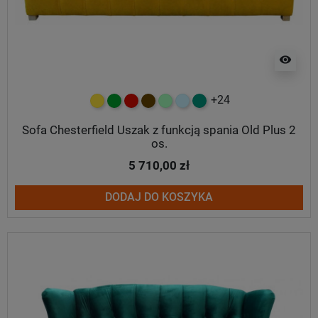
visibility
+24
żółty
zielony
czerwony
czekoladowy
miętowy
błękitny
turkusowy
Sofa Chesterfield Uszak z funkcją spania Old Plus 2
os.
5 710,00 zł
DODAJ DO KOSZYKA