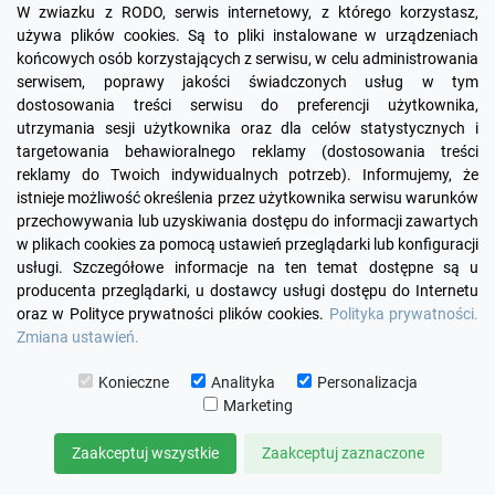
W zwiazku z RODO, serwis internetowy, z którego korzystasz,
używa plików cookies. Są to pliki instalowane w urządzeniach
końcowych osób korzystających z serwisu, w celu administrowania
serwisem, poprawy jakości świadczonych usług w tym
dostosowania treści serwisu do preferencji użytkownika,
utrzymania sesji użytkownika oraz dla celów statystycznych i
targetowania behawioralnego reklamy (dostosowania treści
reklamy do Twoich indywidualnych potrzeb). Informujemy, że
visibility
istnieje możliwość określenia przez użytkownika serwisu warunków
przechowywania lub uzyskiwania dostępu do informacji zawartych
w plikach cookies za pomocą ustawień przeglądarki lub konfiguracji
+24
żółty
zielony
czerwony
czekoladowy
miętowy
błękitny
turkusowy
usługi. Szczegółowe informacje na ten temat dostępne są u
producenta przeglądarki, u dostawcy usługi dostępu do Internetu
Sofa Chesterfield z f. spania Uszak Old Plus 2 os.
oraz w Polityce prywatności plików cookies.
Polityka prywatności.
5 575,00 zł
Zmiana ustawień.
Konieczne
Analityka
Personalizacja
DODAJ DO KOSZYKA
Marketing
Zaakceptuj wszystkie
Zaakceptuj zaznaczone