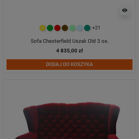
visibility
+21
żółty
zielony
czerwony
czekoladowy
miętowy
błękitny
turkusowy
Sofa Chesterfield Uszak Old 3 os.
4 835,00 zł
DODAJ DO KOSZYKA