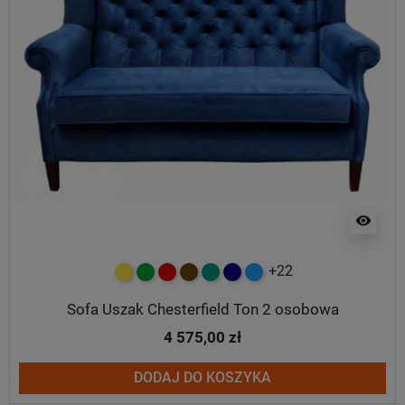
visibility
+22
żółty
zielony
czerwony
czekoladowy
turkusowy
granatowy
niebieski
Sofa Uszak Chesterfield Ton 2 osobowa
4 575,00 zł
DODAJ DO KOSZYKA