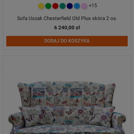
+15
żółty
zielony
czerwony
turkusowy
granatowy
niebieski
różowy
Sofa Uszak Chesterfield Old Plus skóra 2 os.
6 240,00 zł
DODAJ DO KOSZYKA