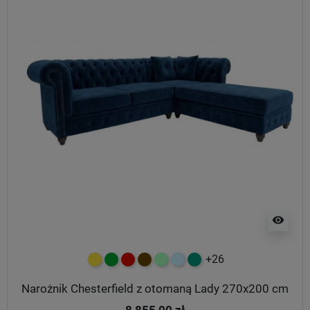
visibility
+26
żółty
zielony
czerwony
czekoladowy
miętowy
błękitny
turkusowy
Narożnik Chesterfield z otomaną Lady 270x200 cm