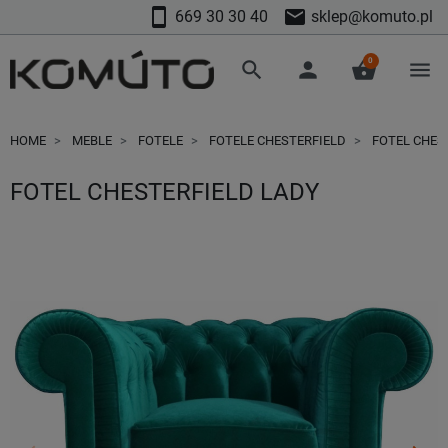
smartphone
mail
669 30 30 40
sklep@komuto.pl
0
search
person
shopping_basket
menu
HOME
MEBLE
FOTELE
FOTELE CHESTERFIELD
FOTEL CHES
FOTEL CHESTERFIELD LADY