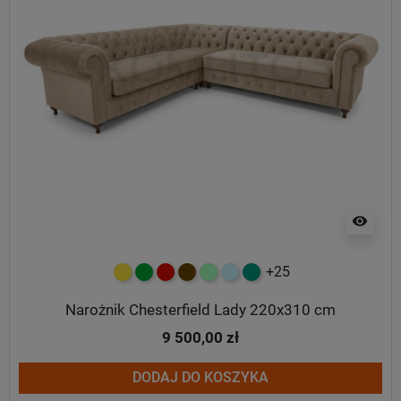
visibility
+25
żółty
zielony
czerwony
czekoladowy
miętowy
błękitny
turkusowy
Narożnik Chesterfield Lady 220x310 cm
9 500,00 zł
DODAJ DO KOSZYKA