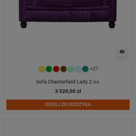
visibility
+27
żółty
zielony
czerwony
czekoladowy
miętowy
błękitny
turkusowy
Sofa Chesterfield Lady 2 os.
3 520,00 zł
DODAJ DO KOSZYKA