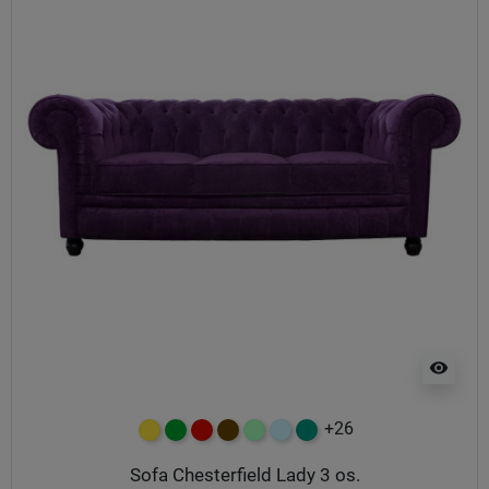
visibility
+26
żółty
zielony
czerwony
czekoladowy
miętowy
błękitny
turkusowy
Sofa Chesterfield Lady 3 os.