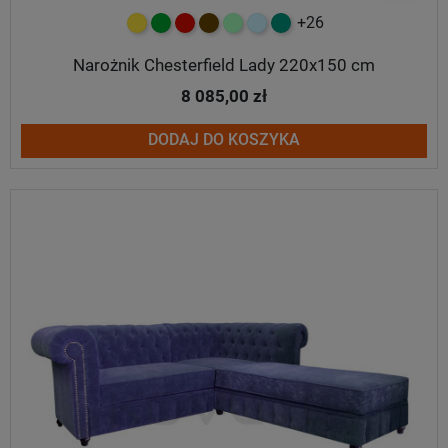
+26
żółty
zielony
czerwony
czekoladowy
miętowy
błękitny
turkusowy
Narożnik Chesterfield Lady 220x150 cm
8 085,00 zł
DODAJ DO KOSZYKA