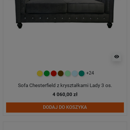
visibility
+24
żółty
zielony
czerwony
czekoladowy
miętowy
błękitny
turkusowy
Sofa Chesterfield z kryształkami Lady 3 os.
4 060,00 zł
DODAJ DO KOSZYKA