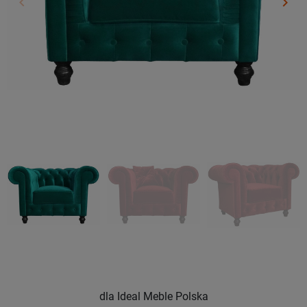
keyboard_arrow_left
keyboard_arrow_right
Poprzedni
Nast
dla Ideal Meble Polska