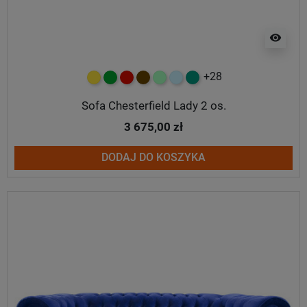
visibility
+28
żółty
zielony
czerwony
czekoladowy
miętowy
błękitny
turkusowy
Sofa Chesterfield Lady 2 os.
3 675,00 zł
DODAJ DO KOSZYKA