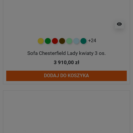
visibility
+24
żółty
zielony
czerwony
czekoladowy
miętowy
błękitny
turkusowy
Sofa Chesterfield Lady kwiaty 3 os.
3 910,00 zł
DODAJ DO KOSZYKA