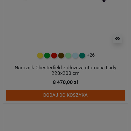
visibility
+26
żółty
zielony
czerwony
czekoladowy
miętowy
błękitny
turkusowy
Narożnik Chesterfield z dłuższą otomaną Lady
220x200 cm
8 470,00 zł
DODAJ DO KOSZYKA