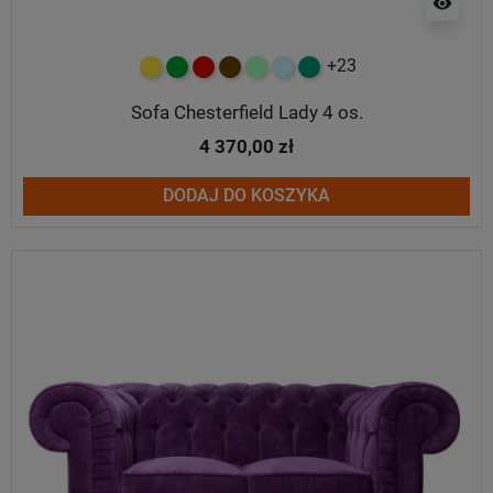
visibility
+23
żółty
zielony
czerwony
czekoladowy
miętowy
błękitny
turkusowy
Sofa Chesterfield Lady 4 os.
4 370,00 zł
DODAJ DO KOSZYKA