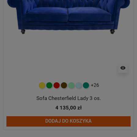
visibility
+26
żółty
zielony
czerwony
czekoladowy
miętowy
błękitny
turkusowy
Sofa Chesterfield Lady 3 os.
4 135,00 zł
DODAJ DO KOSZYKA