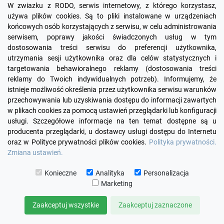
W zwiazku z RODO, serwis internetowy, z którego korzystasz,
używa plików cookies. Są to pliki instalowane w urządzeniach
visibility
końcowych osób korzystających z serwisu, w celu administrowania
serwisem, poprawy jakości świadczonych usług w tym
+24
żółty
zielony
czerwony
czekoladowy
miętowy
błękitny
turkusowy
dostosowania treści serwisu do preferencji użytkownika,
utrzymania sesji użytkownika oraz dla celów statystycznych i
Sofa Chesterfield w tkaninie Lady 3 os.
targetowania behawioralnego reklamy (dostosowania treści
reklamy do Twoich indywidualnych potrzeb). Informujemy, że
3 910,00 zł
istnieje możliwość określenia przez użytkownika serwisu warunków
przechowywania lub uzyskiwania dostępu do informacji zawartych
DODAJ DO KOSZYKA
w plikach cookies za pomocą ustawień przeglądarki lub konfiguracji
usługi. Szczegółowe informacje na ten temat dostępne są u
producenta przeglądarki, u dostawcy usługi dostępu do Internetu
oraz w Polityce prywatności plików cookies.
Polityka prywatności.
Zmiana ustawień.
Konieczne
Analityka
Personalizacja
Marketing
Facebook
YouTube
Pinterest
Inst
Zaakceptuj wszystkie
Zaakceptuj zaznaczone