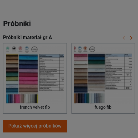
Próbniki
keyboard_arrow_left
keyboard_arrow_right
Próbniki materiał gr A
Poprze
Na
french velvet fib
fuego fib
Pokaż więcej próbników