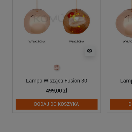
visibility
miedziany
Lampa Wisząca Fusion 30
Lamp
499,00 zł
DODAJ DO KOSZYKA
D