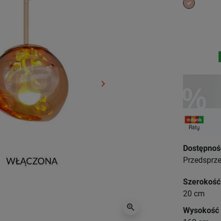
miedzi
keyboard_arrow_right
Następny
Dostępnoś
Przedsprze
Szerokość
20 cm
zoom_in
Wysokość