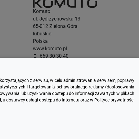
Komuto
ul. Jędrzychowska 13
65-012
Zielona Góra
lubuskie
Polska
www.komuto.pl
669 30 30 40
smartphone
665 00 11 30
smartphone
607 42 02 25
smartphone
sklep@komuto.pl
email
 korzystających z serwisu, w celu administrowania serwisem, poprawy
statystycznych i targetowania behawioralnego reklamy (dostosowania
howywania lub uzyskiwania dostępu do informacji zawartych w plikach
, u dostawcy usługi dostępu do Internetu oraz w Polityce prywatności
NIP: 788 173 94 98
Alior Bank
43 2490 0005 0000 4500 8608 3903