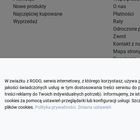
Nowe produkty
O nas
Najczęściej kupowane
Płatności
Wyprzedaż
Raty
Odroczone p
Zwrot
Kontakt z n
Mapa stron
Regulamin
Blog
W zwiazku z RODO, serwis internetowy, z którego korzystasz, używa 
jakości świadczonych usług w tym dostosowania treści serwisu do p
treści reklamy do Twoich indywidualnych potrzeb). Informujemy, że 
cookies za pomocą ustawień przeglądarki lub konfiguracji usługi. Sz
plików cookies.
Polityka prywatności.
Zmiana ustawień.