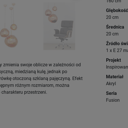
160 cm
Głębokość
20 cm
Średnica
20 cm
Źródło świ
1 x E 27 m
Projekt
y zmienia swoje oblicze w zależności od
Inspirowa
yczną, miedzianą kulę, jednak po
Materiał
arówkę otoczoną szklaną pajęczyną. Efekt
Akryl
ostępnym różnym rozmiarom, można
charakteru przestrzeni.
Seria
Fusion