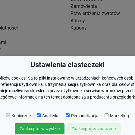
Zamówienia
Potwierdzenia zwrotów
Adresy
łatności
Kupony
ami
y
Ustawienia ciasteczek!
plików cookies. Są to pliki instalowane w urządzeniach końcowych osób
referencji użytkownika, utrzymania sesji użytkownika oraz dla celów 
istnieje możliwość określenia przez użytkownika serwisu warunków przec
czegółowe informacje na ten temat dostępne są u producenta przeglądarki
Konieczne
Analityka
Personalizacja
Marketing
Zaakceptuj wszystkie
Zaakceptuj zaznaczone