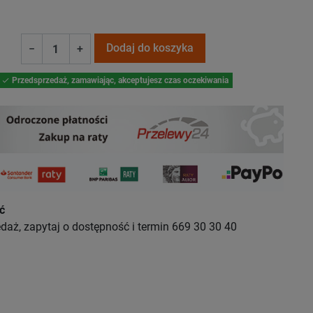
any
Dodaj do koszyka
−
+
Przedsprzedaż, zamawiając, akceptujesz czas oczekiwania

ć
daż, zapytaj o dostępność i termin 669 30 30 40