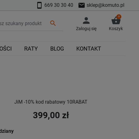
smartphone
mail
669 30 30 40
sklep@komuto.pl
0
person
shopping_basket
search
Zaloguj się
Koszyk
OŚCI
RATY
BLOG
KONTAKT
JiM -10% kod rabatowy 10RABAT
399,00 zł
dziany