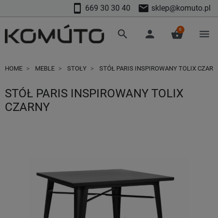
smartphone
mail
669 30 30 40
sklep@komuto.pl
0
search
person
shopping_basket
menu
HOME
MEBLE
STOŁY
STÓŁ PARIS INSPIROWANY TOLIX CZARN
STÓŁ PARIS INSPIROWANY TOLIX
CZARNY