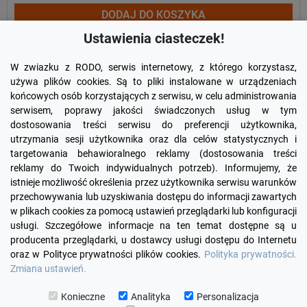
DODAJ DO KOSZYKA
Ustawienia ciasteczek!
W zwiazku z RODO, serwis internetowy, z którego korzystasz,
używa plików cookies. Są to pliki instalowane w urządzeniach
końcowych osób korzystających z serwisu, w celu administrowania
serwisem, poprawy jakości świadczonych usług w tym
dostosowania treści serwisu do preferencji użytkownika,
utrzymania sesji użytkownika oraz dla celów statystycznych i
targetowania behawioralnego reklamy (dostosowania treści
reklamy do Twoich indywidualnych potrzeb). Informujemy, że
Facebook
YouTube
Pinterest
Inst
istnieje możliwość określenia przez użytkownika serwisu warunków
przechowywania lub uzyskiwania dostępu do informacji zawartych
w plikach cookies za pomocą ustawień przeglądarki lub konfiguracji

PRODUKTY
usługi. Szczegółowe informacje na ten temat dostępne są u
producenta przeglądarki, u dostawcy usługi dostępu do Internetu
oraz w Polityce prywatności plików cookies.
Polityka prywatności.

INFORMACJE
Zmiana ustawień.

TWOJE KONTO
Konieczne
Analityka
Personalizacja