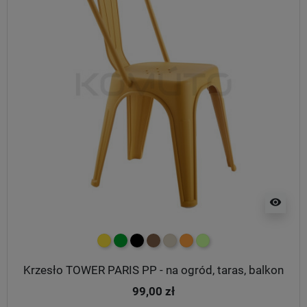
visibility
żółty
zielony
czarny
brązowy
beżowy
pomarańczowy
jasnozielony
Krzesło TOWER PARIS PP - na ogród, taras, balkon
99,00 zł