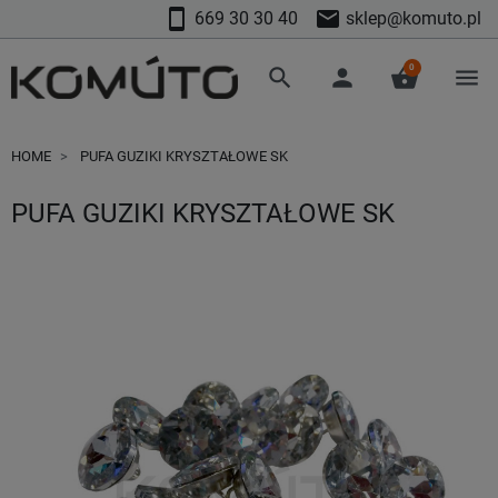
smartphone
mail
669 30 30 40
sklep@komuto.pl
0
search
person
shopping_basket
menu
HOME
PUFA GUZIKI KRYSZTAŁOWE SK
PUFA GUZIKI KRYSZTAŁOWE SK