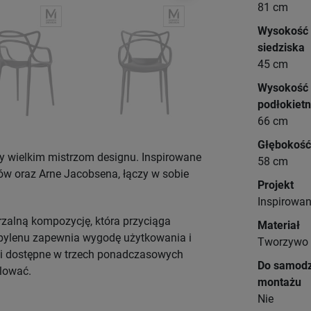
81 cm
Wysokość
siedziska
45 cm
Wysokość
podłokietn
66 cm
Głębokość
ny wielkim mistrzom designu. Inspirowane
58 cm
ów oraz Arne Jacobsena, łączy w sobie
Projekt
Inspirowan
arzalną kompozycję, która przyciąga
Materiał
opylenu zapewnia wygodę użytkowania i
Tworzywo 
i dostępne w trzech ponadczasowych
Do samodz
plować.
montażu
Nie