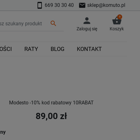
smartphone
mail
669 30 30 40
sklep@komuto.pl
0
person
shopping_basket
search
Zaloguj się
Koszyk
OŚCI
RATY
BLOG
KONTAKT
Modesto -10% kod rabatowy 10RABAT
89,00 zł
rny