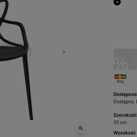
czarny
keyboard_arrow_right
Następny
Dostępnoś
Dostępny. 
Szerokość
55 cm
zoom_in
Wysokość