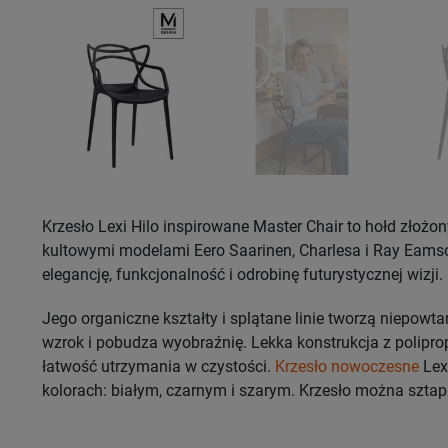
Krzesło Lexi Hilo inspirowane Master Chair to hołd złożo
kultowymi modelami Eero Saarinen, Charlesa i Ray Eams
elegancję, funkcjonalność i odrobinę futurystycznej wizji.
Jego organiczne kształty i splątane linie tworzą niepowt
wzrok i pobudza wyobraźnię. Lekka konstrukcja z polipr
łatwość utrzymania w czystości.
Krzesło nowoczesne
Lex
kolorach: białym, czarnym i szarym. Krzesło można szta