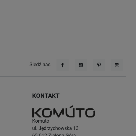
Śledź nas
Facebook
YouTube
Pinterest
Instagr
KONTAKT
Komuto
ul. Jędrzychowska 13
65-012
Zielona Góra