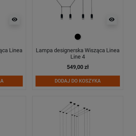
visibility
visibility
czarny
ąca Linea
Lampa designerska Wisząca Linea
Line 4
549,00 zł
KA
DODAJ DO KOSZYKA