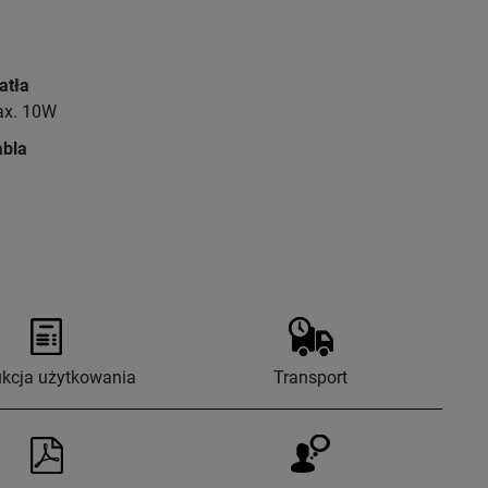
atła
ax. 10W
abla
ukcja użytkowania
Transport