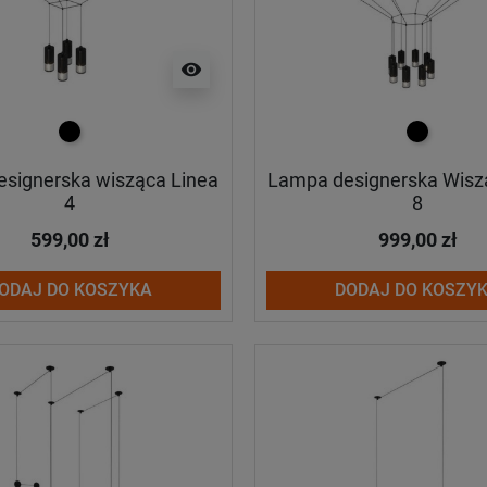
visibility
czarny
czarny
signerska wisząca Linea
Lampa designerska Wisz
4
8
599,00 zł
999,00 zł
ODAJ DO KOSZYKA
DODAJ DO KOSZY