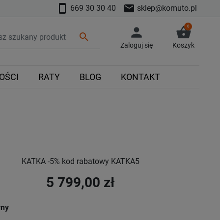
smartphone
mail
669 30 30 40
sklep@komuto.pl
0
person
shopping_basket
search
Zaloguj się
Koszyk
OŚCI
RATY
BLOG
KONTAKT
KATKA -5% kod rabatowy KATKA5
5 799,00 zł
rny