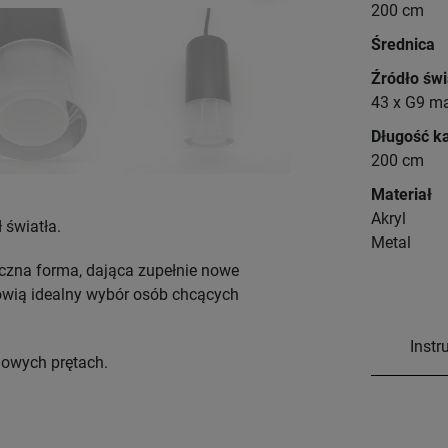
200 cm
Średnica
Źródło świ
43 x G9 m
Długość k
200 cm
Materiał
Akryl
 światła.
Metal
czna forma, dająca zupełnie nowe
owią idealny wybór osób chcących
Instr
lowych prętach.