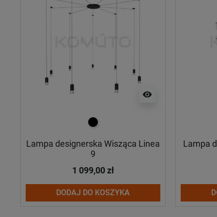
visibility
czarny
Lampa designerska Wisząca Linea
Lampa de
9
1 099,00 zł
DODAJ DO KOSZYKA
D