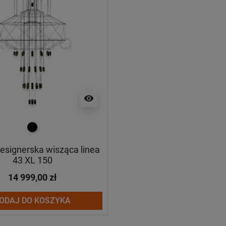
visibility
czarny
signerska wisząca linea
43 XL 150
14 999,00 zł
ODAJ DO KOSZYKA