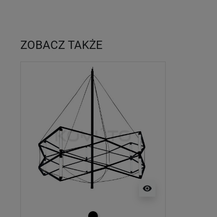
ZOBACZ TAKŻE
visibility
czarny