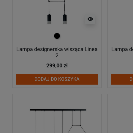
visibility
czarny
Lampa designerska wisząca Linea
Lampa de
2
299,00 zł
DODAJ DO KOSZYKA
D