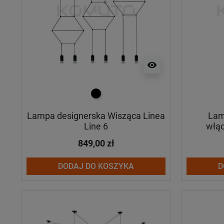
visibility
czarny
Lampa designerska Wisząca Linea
Lam
Line 6
włąc
849,00 zł
DODAJ DO KOSZYKA
D