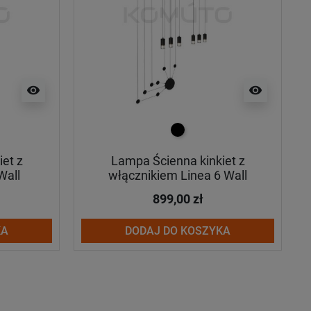
visibility
visibility
czarny
et z
Lampa Ścienna kinkiet z
Wall
włącznikiem Linea 6 Wall
899,00 zł
KA
DODAJ DO KOSZYKA