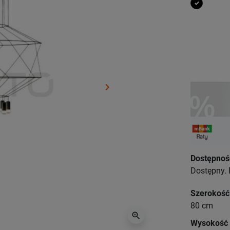
czarny
keyboard_arrow_right
Następny
Dostępnoś
Dostępny. 
Szerokość
80 cm
zoom_in
Wysokość