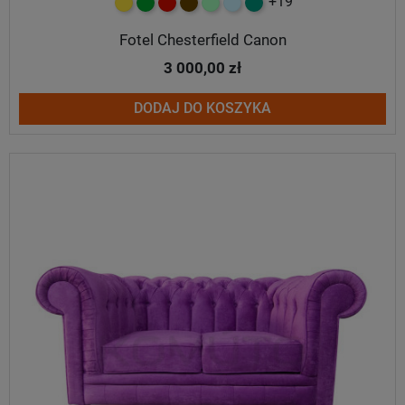
+19
żółty
zielony
czerwony
czekoladowy
miętowy
błękitny
turkusowy
Fotel Chesterfield Canon
3 000,00 zł
DODAJ DO KOSZYKA