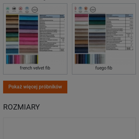
Poprze
Na
french velvet fib
fuego fib
Pokaż więcej próbników
ROZMIARY