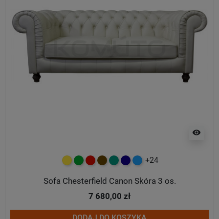
visibility
+24
żółty
zielony
czerwony
czekoladowy
turkusowy
granatowy
niebieski
Sofa Chesterfield Canon Skóra 3 os.
7 680,00 zł
DODAJ DO KOSZYKA