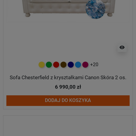
visibility
+20
żółty
zielony
czerwony
czekoladowy
granatowy
niebieski
malinowy
Sofa Chesterfield z kryształkami Canon Skóra 2 os.
6 990,00 zł
DODAJ DO KOSZYKA