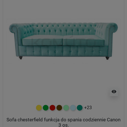
visibility
+23
żółty
zielony
czerwony
czekoladowy
miętowy
błękitny
turkusowy
Sofa chesterfield funkcja do spania codziennie Canon
3 os.