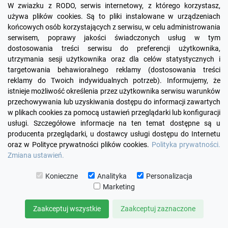
W zwiazku z RODO, serwis internetowy, z którego korzystasz,
używa plików cookies. Są to pliki instalowane w urządzeniach
końcowych osób korzystających z serwisu, w celu administrowania
serwisem, poprawy jakości świadczonych usług w tym
dostosowania treści serwisu do preferencji użytkownika,
utrzymania sesji użytkownika oraz dla celów statystycznych i
targetowania behawioralnego reklamy (dostosowania treści
reklamy do Twoich indywidualnych potrzeb). Informujemy, że
Facebook
YouTube
Pinterest
Inst
istnieje możliwość określenia przez użytkownika serwisu warunków
przechowywania lub uzyskiwania dostępu do informacji zawartych
w plikach cookies za pomocą ustawień przeglądarki lub konfiguracji

PRODUKTY
usługi. Szczegółowe informacje na ten temat dostępne są u
producenta przeglądarki, u dostawcy usługi dostępu do Internetu
oraz w Polityce prywatności plików cookies.
Polityka prywatności.

INFORMACJE
Zmiana ustawień.

TWOJE KONTO
Konieczne
Analityka
Personalizacja
Marketing

KONTAKT
Zaakceptuj wszystkie
Zaakceptuj zaznaczone