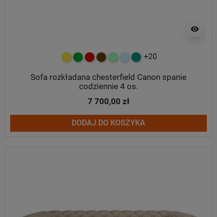
visibility
+20
żółty
zielony
czerwony
czekoladowy
miętowy
błękitny
turkusowy
Sofa rozkładana chesterfield Canon spanie
codziennie 4 os.
7 700,00 zł
DODAJ DO KOSZYKA