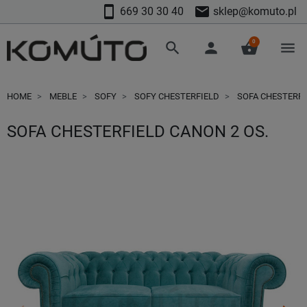
smartphone
mail
669 30 30 40
sklep@komuto.pl
0
search
person
shopping_basket
menu
HOME
MEBLE
SOFY
SOFY CHESTERFIELD
SOFA CHESTERFI
SOFA CHESTERFIELD CANON 2 OS.