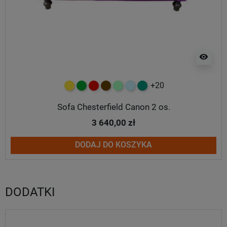
visibility
+20
żółty
zielony
czerwony
czekoladowy
miętowy
błękitny
turkusowy
Sofa Chesterfield Canon 2 os.
3 640,00 zł
DODAJ DO KOSZYKA
DODATKI