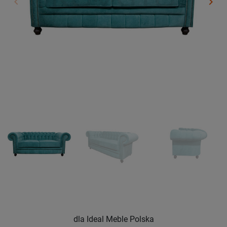
keyboard_arrow_left
keyboard_arrow_right
Poprzedni
Nast
dla Ideal Meble Polska