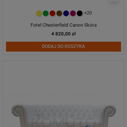
+20
żółty
zielony
czerwony
czekoladowy
granatowy
malinowy
czarny
Fotel Chesterfield Canon Skóra
4 820,00 zł
DODAJ DO KOSZYKA