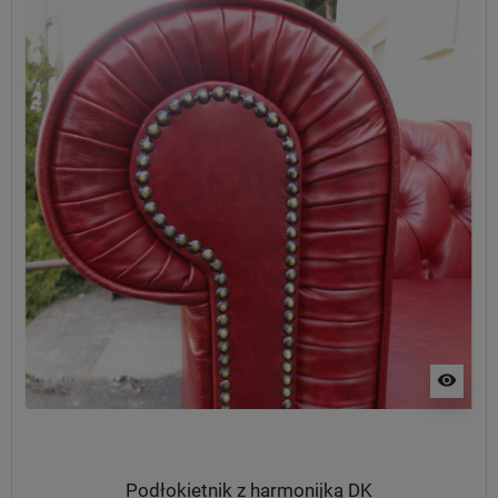
visibility
Podłokietnik z harmonijką DK