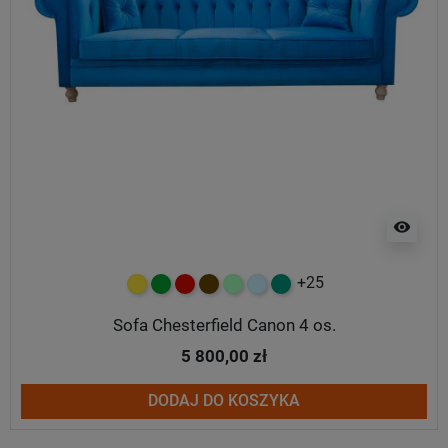
visibility
+25
żółty
zielony
czerwony
czekoladowy
miętowy
błękitny
turkusowy
Sofa Chesterfield Canon 4 os.
5 800,00 zł
DODAJ DO KOSZYKA