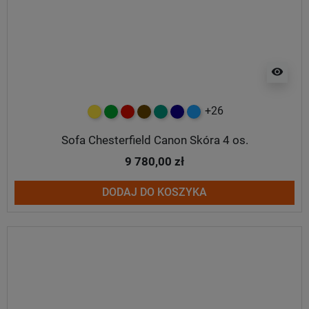
visibility
+26
żółty
zielony
czerwony
czekoladowy
turkusowy
granatowy
niebieski
Sofa Chesterfield Canon Skóra 4 os.
9 780,00 zł
DODAJ DO KOSZYKA