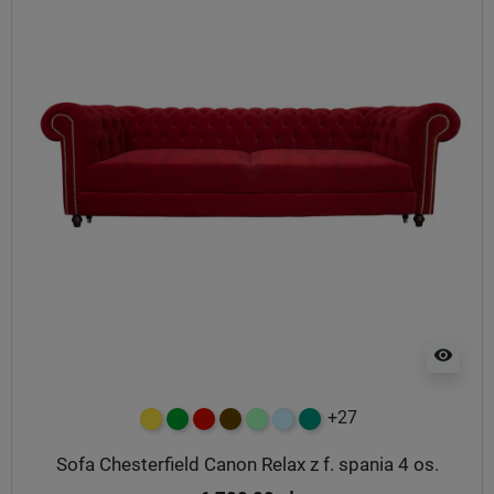
visibility
+27
żółty
zielony
czerwony
czekoladowy
miętowy
błękitny
turkusowy
Sofa Chesterfield Canon Relax z f. spania 4 os.