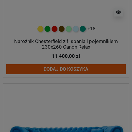
visibility
+18
żółty
zielony
czerwony
czekoladowy
miętowy
błękitny
turkusowy
Narożnik Chesterfield z f. spania i pojemnikiem
230x260 Canon Relax
11 400,00 zł
DODAJ DO KOSZYKA