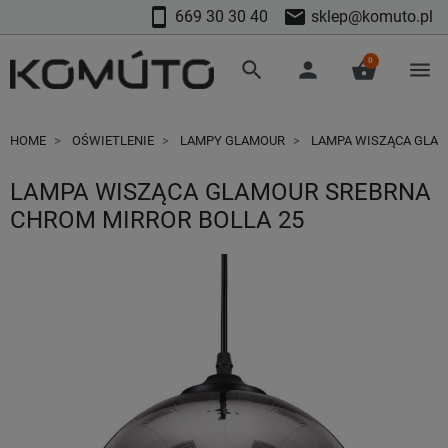
smartphone
mail
669 30 30 40
sklep@komuto.pl
0
search
person
shopping_basket
menu
HOME
OŚWIETLENIE
LAMPY GLAMOUR
LAMPA WISZĄCA GLAM
LAMPA WISZĄCA GLAMOUR SREBRNA
CHROM MIRROR BOLLA 25