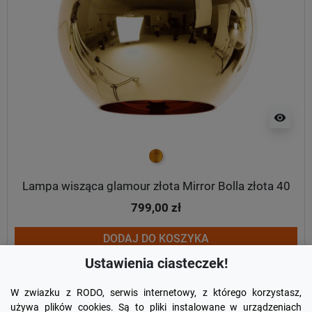
visibility
złoty
Lampa wisząca glamour złota Mirror Bolla złota 40
799,00 zł
DODAJ DO KOSZYKA
Ustawienia ciasteczek!
W zwiazku z RODO, serwis internetowy, z którego korzystasz,
używa plików cookies. Są to pliki instalowane w urządzeniach