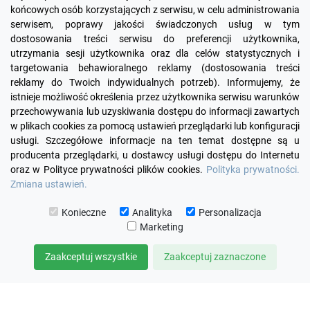
końcowych osób korzystających z serwisu, w celu administrowania
serwisem, poprawy jakości świadczonych usług w tym
dostosowania treści serwisu do preferencji użytkownika,
utrzymania sesji użytkownika oraz dla celów statystycznych i
targetowania behawioralnego reklamy (dostosowania treści
reklamy do Twoich indywidualnych potrzeb). Informujemy, że
Facebook
YouTube
Pinterest
Inst
istnieje możliwość określenia przez użytkownika serwisu warunków
przechowywania lub uzyskiwania dostępu do informacji zawartych
w plikach cookies za pomocą ustawień przeglądarki lub konfiguracji

PRODUKTY
usługi. Szczegółowe informacje na ten temat dostępne są u
producenta przeglądarki, u dostawcy usługi dostępu do Internetu
oraz w Polityce prywatności plików cookies.
Polityka prywatności.

INFORMACJE
Zmiana ustawień.

TWOJE KONTO
Konieczne
Analityka
Personalizacja
Marketing

KONTAKT
Zaakceptuj wszystkie
Zaakceptuj zaznaczone
© 2026 KOMUTO
ZARZĄDZAJ ZGODAMI