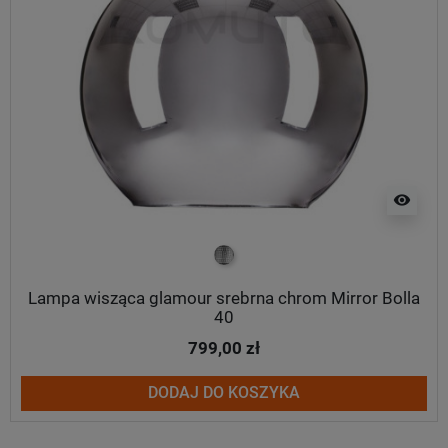
visibility
srebrny
Lampa wisząca glamour srebrna chrom Mirror Bolla
40
799,00 zł
DODAJ DO KOSZYKA