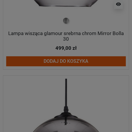
visibility
srebrny
Lampa wisząca glamour srebrna chrom Mirror Bolla
30
499,00 zł
DODAJ DO KOSZYKA