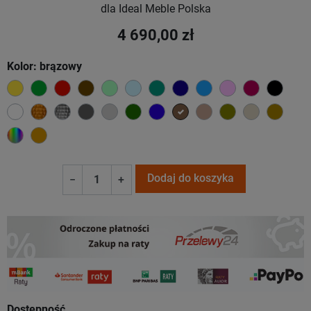
dla Ideal Meble Polska
4 690,00 zł
Kolor: brązowy
żółty
zielony
czerwony
czekoladowy
miętowy
błękitny
turkusowy
granatowy
niebieski
różowy
malinowy
czarn
biały
złoty
srebrny
ciemno szary
jasnoszary
butelkowa zieleń
ciemno niebieski
brązowy
jasnobrązowy
oliwkowy
beżowy
khaki
wybór koloru
koniakowy
Dodaj do koszyka
−
+
Dostępność