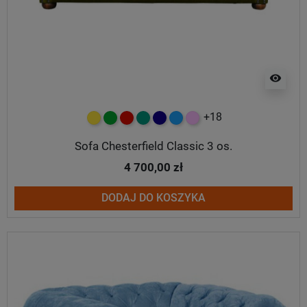
visibility
+18
żółty
zielony
czerwony
turkusowy
granatowy
niebieski
różowy
Sofa Chesterfield Classic 3 os.
4 700,00 zł
DODAJ DO KOSZYKA