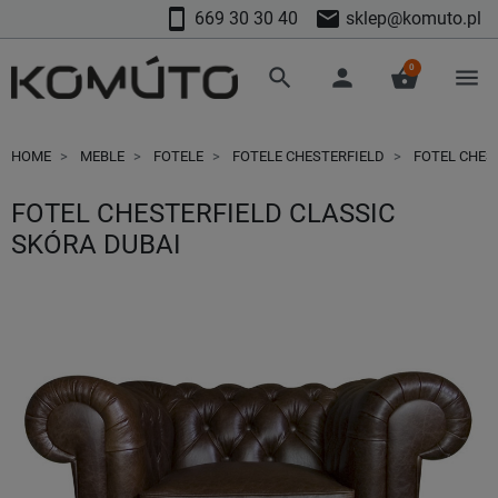
smartphone
mail
669 30 30 40
sklep@komuto.pl
0
search
person
shopping_basket
menu
HOME
MEBLE
FOTELE
FOTELE CHESTERFIELD
FOTEL CHEST
FOTEL CHESTERFIELD CLASSIC
SKÓRA DUBAI