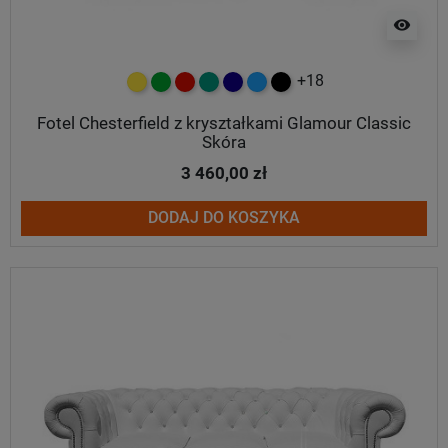
visibility
+18
żółty
zielony
czerwony
turkusowy
granatowy
niebieski
czarny
Fotel Chesterfield z kryształkami Glamour Classic
Skóra
3 460,00 zł
DODAJ DO KOSZYKA