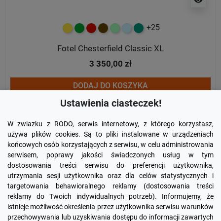
+25
żółty
zielony
czerwony
czekoladowy
miętowy
błękitny
turkusowy
Fotel Chesterfield Classic XL
3 350,00 zł
DODAJ DO KOSZYKA
Ustawienia ciasteczek!
W zwiazku z RODO, serwis internetowy, z którego korzystasz,
używa plików cookies. Są to pliki instalowane w urządzeniach
końcowych osób korzystających z serwisu, w celu administrowania
serwisem, poprawy jakości świadczonych usług w tym
dostosowania treści serwisu do preferencji użytkownika,
utrzymania sesji użytkownika oraz dla celów statystycznych i
targetowania behawioralnego reklamy (dostosowania treści
reklamy do Twoich indywidualnych potrzeb). Informujemy, że
Facebook
YouTube
Pinterest
Inst
istnieje możliwość określenia przez użytkownika serwisu warunków
przechowywania lub uzyskiwania dostępu do informacji zawartych