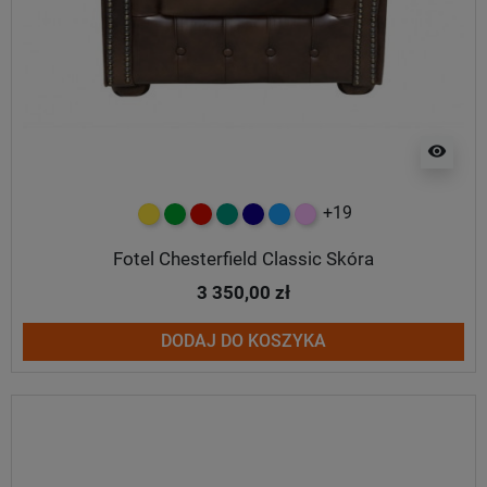
visibility
+19
żółty
zielony
czerwony
turkusowy
granatowy
niebieski
różowy
Fotel Chesterfield Classic Skóra
3 350,00 zł
DODAJ DO KOSZYKA