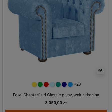
visibility
+23
żółty
zielony
czerwony
błękitny
turkusowy
granatowy
niebieski
Fotel Chesterfield Classic plusz, welur, tkanina
3 050,00 zł