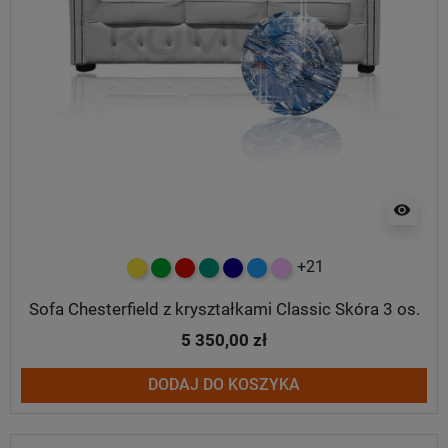
visibility
+21
żółty
zielony
czerwony
turkusowy
granatowy
niebieski
różowy
Sofa Chesterfield z kryształkami Classic Skóra 3 os.
5 350,00 zł
DODAJ DO KOSZYKA