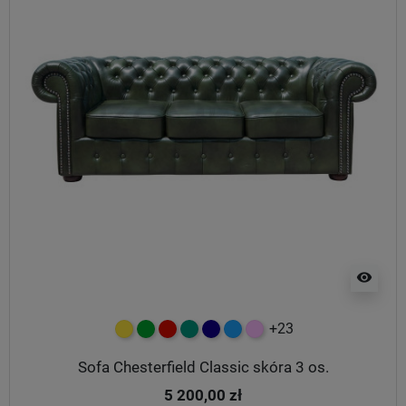
visibility
+23
żółty
zielony
czerwony
turkusowy
granatowy
niebieski
różowy
Sofa Chesterfield Classic skóra 3 os.
5 200,00 zł