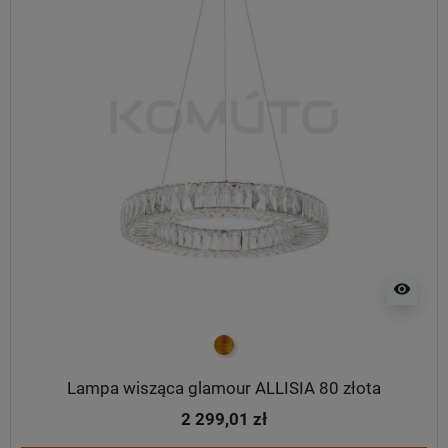
visibility
złoty
Lampa wisząca glamour ALLISIA 80 złota
2 299,01 zł