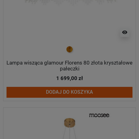
visibility
złoty
Lampa wisząca glamour Florens 80 złota kryształowe
pałeczki
1 699,00 zł
DODAJ DO KOSZYKA