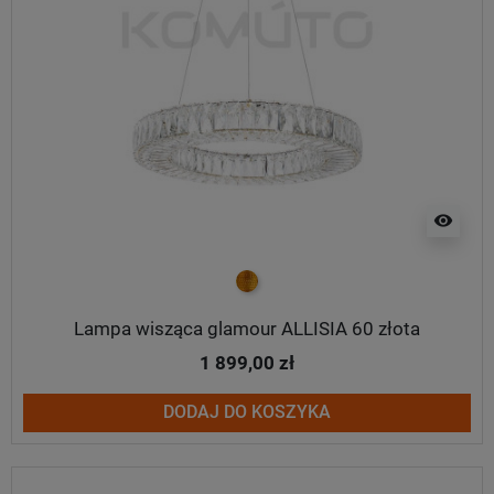
visibility
złoty
Lampa wisząca glamour ALLISIA 60 złota
1 899,00 zł
DODAJ DO KOSZYKA