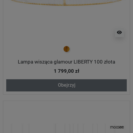
visibility
złoty
Lampa wisząca glamour LIBERTY 100 złota
1 799,00 zł
Obejrzyj