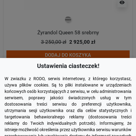
visibility
chrom
Żyrandol Queen 58 srebrny
3 250,00 zł
2 925,00 zł
DODAJ DO KOSZYKA
Ustawienia ciasteczek!
W zwiazku z RODO, serwis internetowy, z którego korzystasz,
używa plików cookies. Są to pliki instalowane w urządzeniach
końcowych osób korzystających z serwisu, w celu administrowania
serwisem, poprawy jakości świadczonych usług w tym
dostosowania treści serwisu do preferencji użytkownika,
utrzymania sesji użytkownika oraz dla celów statystycznych i
targetowania behawioralnego reklamy (dostosowania treści
reklamy do Twoich indywidualnych potrzeb). Informujemy, że
Facebook
YouTube
Pinterest
Inst
istnieje możliwość określenia przez użytkownika serwisu warunków