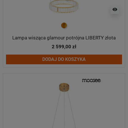
visibility
złoty
Lampa wisząca glamour potrójna LIBERTY złota
2 599,00 zł
DODAJ DO KOSZYKA