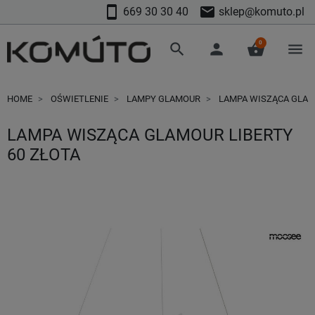
smartphone
mail
669 30 30 40
sklep@komuto.pl
0
search
person
shopping_basket
menu
HOME
OŚWIETLENIE
LAMPY GLAMOUR
LAMPA WISZĄCA GLAMO
LAMPA WISZĄCA GLAMOUR LIBERTY
60 ZŁOTA