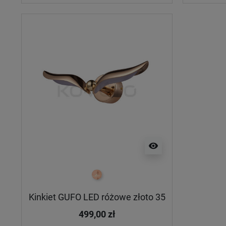
visibility
rose-gold
Kinkiet GUFO LED różowe złoto 35
499,00 zł