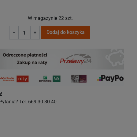
W magazynie
22 szt.
Dodaj do koszyka
−
+
ć
Pytania? Tel. 669 30 30 40