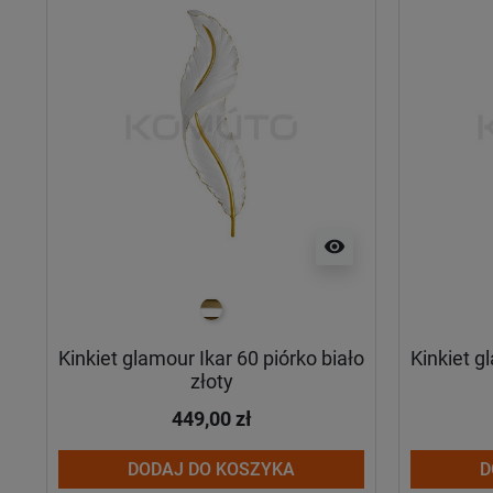
visibility
biało złoty
Kinkiet glamour Ikar 60 piórko biało
Kinkiet g
złoty
449,00 zł
DODAJ DO KOSZYKA
D