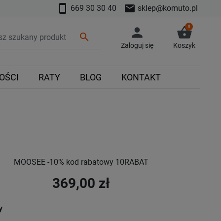
smartphone
mail
669 30 30 40
sklep@komuto.pl
0
person
shopping_basket
search
Zaloguj się
Koszyk
OŚCI
RATY
BLOG
KONTAKT
MOOSEE -10% kod rabatowy 10RABAT
369,00 zł
y