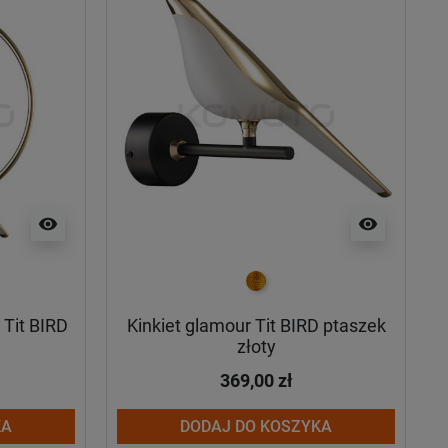
visibility
visibility
złoty
Tit BIRD
Kinkiet glamour Tit BIRD ptaszek
złoty
369,00 zł
KA
DODAJ DO KOSZYKA