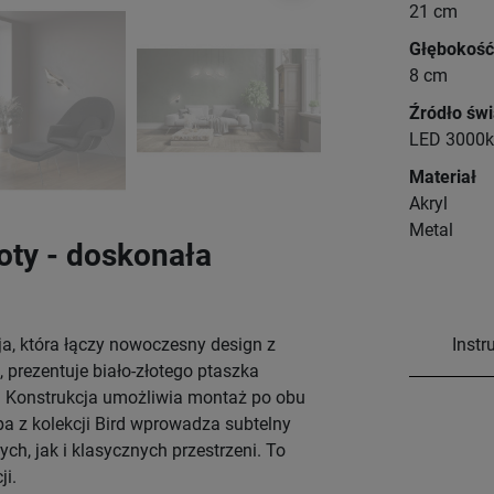
21 cm
Głębokość
8 cm
Źródło świ
LED 3000k
Materiał
Akryl
Metal
oty - doskonała
a, która łączy nowoczesny design z
Instr
 prezentuje biało-złotego ptaszka
 Konstrukcja umożliwia montaż po obu
pa z kolekcji Bird wprowadza subtelny
h, jak i klasycznych przestrzeni. To
ji.