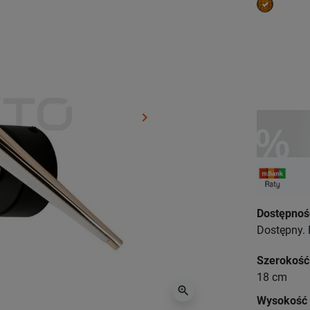
złoty
keyboard_arrow_right
Następny
Dostępnoś
Dostępny. 
Szerokość
18 cm
zoom_in
Wysokość