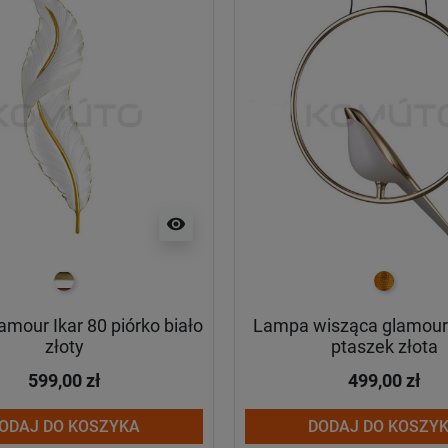
visibility
biało złoty
złoty
lamour Ikar 80 piórko biało
Lampa wisząca glamour 
złoty
ptaszek złota
599,00 zł
499,00 zł
ODAJ DO KOSZYKA
DODAJ DO KOSZY