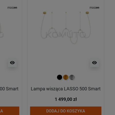
visibility
visibility
y
czarny
złoty
srebrny
00 Smart
Lampa wisząca LASSO 500 Smart
1 499,00 zł
KA
DODAJ DO KOSZYKA