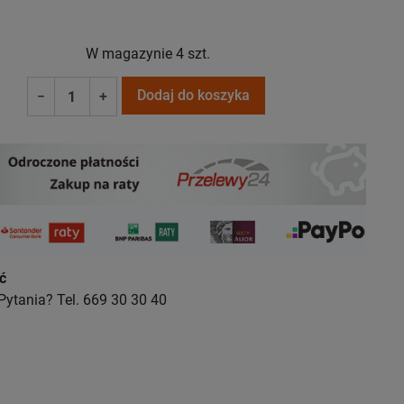
W magazynie
4 szt.
Dodaj do koszyka
−
+
ć
Pytania? Tel. 669 30 30 40