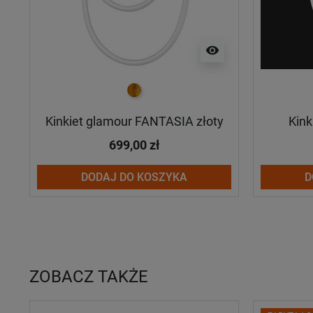
visibility
złoty
Kinkiet glamour FANTASIA złoty
Kink
699,00 zł
DODAJ DO KOSZYKA
D
ZOBACZ TAKŻE