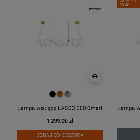
ZAPYTAJ O
30 40
visibility
czarny
złoty
srebrny
Lampa wisząca LASSO 300 Smart
Lampa w
1 299,00 zł
DODAJ DO KOSZYKA