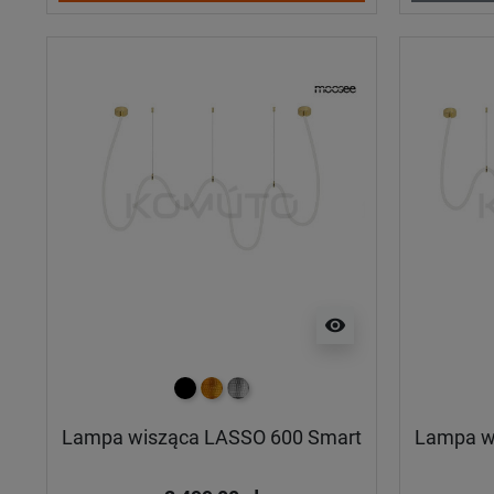
visibility
czarny
złoty
srebrny
Lampa wisząca LASSO 600 Smart
Lampa w