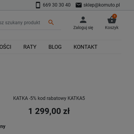
smartphone
mail
669 30 30 40
sklep@komuto.pl
0
person
shopping_basket
search
Zaloguj się
Koszyk
OŚCI
RATY
BLOG
KONTAKT
KATKA -5% kod rabatowy KATKA5
1 299,00 zł
rny