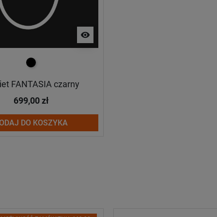
visibility
czarny
iet FANTASIA czarny
699,00 zł
ODAJ DO KOSZYKA