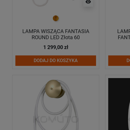
visibility
złoty
LAMPA WISZĄCA FANTASIA
LAMP
ROUND LED Złota 60
FANT
1 299,00 zł
DODAJ DO KOSZYKA
D