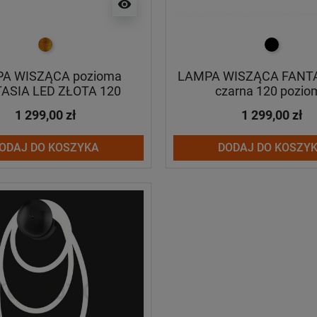
visibility
złoty
czarny
A WISZĄCA pozioma
LAMPA WISZĄCA FANTA
ASIA LED ZŁOTA 120
czarna 120 pozio
1 299,00 zł
1 299,00 zł
ODAJ DO KOSZYKA
DODAJ DO KOSZY