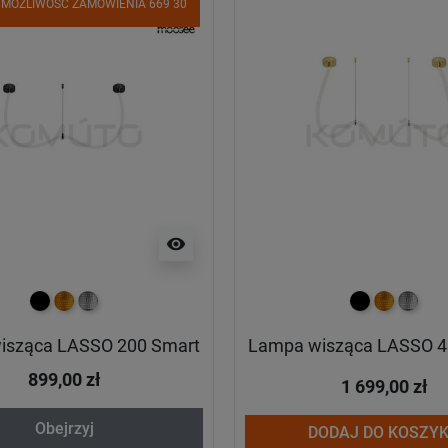
 MOŻLIWOŚĆ ZAMÓWIENIA 669 30
visibility
czarny
złoty
srebrny
czarny
złoty
srebrn
isząca LASSO 200 Smart
Lampa wisząca LASSO 4
899,00 zł
1 699,00 zł
Obejrzyj
DODAJ DO KOSZY