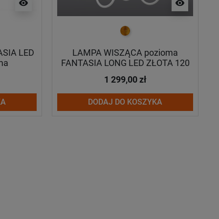
visibility
visibility
złoty
SIA LED
LAMPA WISZĄCA pozioma
ma
FANTASIA LONG LED ZŁOTA 120
1 299,00 zł
KA
DODAJ DO KOSZYKA