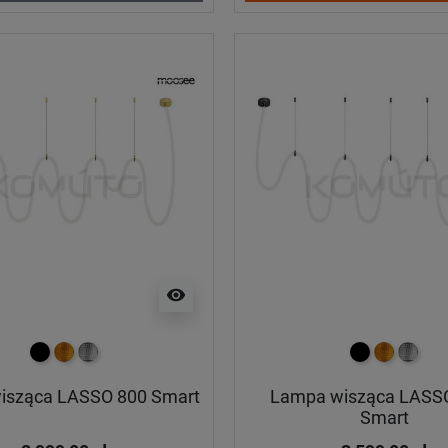
visibility
czarny
złoty
srebrny
czarny
złoty
srebrn
isząca LASSO 800 Smart
Lampa wisząca LASS
Smart