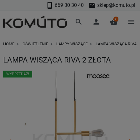
smartphone
mail
669 30 30 40
sklep@komuto.pl
0
search
person
shopping_basket
menu
HOME
OŚWIETLENIE
LAMPY WISZĄCE
LAMPA WISZĄCA RIVA 2
LAMPA WISZĄCA RIVA 2 ZŁOTA
WYPRZEDAŻ!