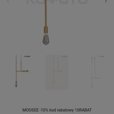
keyboard_arrow_left
keyboard_arrow_right
Poprzedni
Nast
MOOSEE -10% kod rabatowy 10RABAT