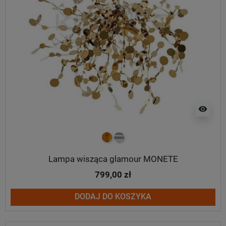
visibility
złoty
chrom
Lampa wisząca glamour MONETE
799,00 zł
DODAJ DO KOSZYKA