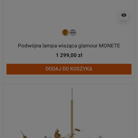
visibility
złoty
chrom
Podwójna lampa wisząca glamour MONETE
1 299,00 zł
DODAJ DO KOSZYKA