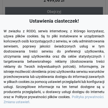
2 499,00 zł
Obejrzyj
Ustawienia ciasteczek!
W zwiazku z RODO, serwis internetowy, z którego korzystasz,
używa plików cookies. Są to pliki instalowane w urządzeniach
końcowych osób korzystających z serwisu, w celu administrowania
serwisem, poprawy jakości świadczonych usług w tym
dostosowania treści serwisu do preferencji użytkownika,
utrzymania sesji użytkownika oraz dla celów statystycznych i
targetowania behawioralnego reklamy (dostosowania treści
reklamy do Twoich indywidualnych potrzeb). Informujemy, że
Facebook
YouTube
Pinterest
Inst
istnieje możliwość określenia przez użytkownika serwisu warunków
przechowywania lub uzyskiwania dostępu do informacji zawartych
w plikach cookies za pomocą ustawień przeglądarki lub konfiguracji

PRODUKTY
usługi. Szczegółowe informacje na ten temat dostępne są u
producenta przeglądarki, u dostawcy usługi dostępu do Internetu
oraz w Polityce prywatności plików cookies.
Polityka prywatności.

INFORMACJE
Zmiana ustawień.