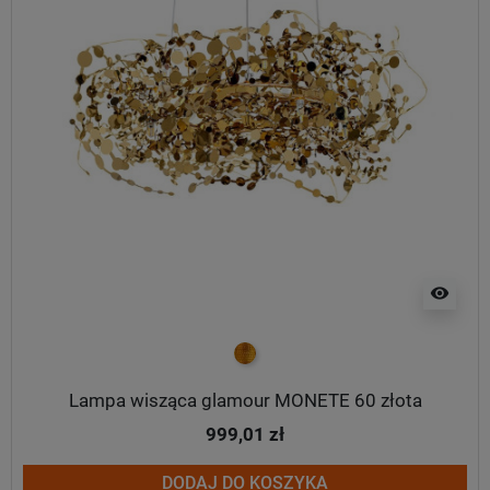
visibility
złoty
Lampa wisząca glamour MONETE 60 złota
999,01 zł
DODAJ DO KOSZYKA