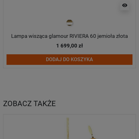
visibility
biało złoty
Lampa wisząca glamour RIVIERA 60 jemioła złota
1 699,00 zł
DODAJ DO KOSZYKA
ZOBACZ TAKŻE