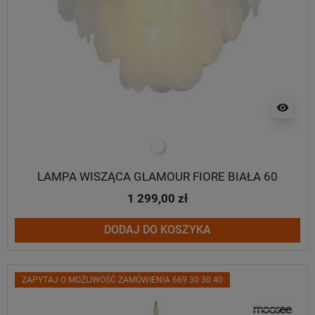
visibility
biały
LAMPA WISZĄCA GLAMOUR FIORE BIAŁA 60
1 299,00 zł
DODAJ DO KOSZYKA
ZAPYTAJ O MOŻLIWOŚĆ ZAMÓWIENIA 669 30 30 40