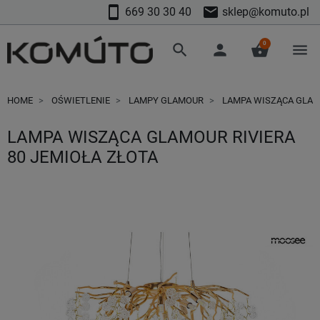
smartphone
mail
669 30 30 40
sklep@komuto.pl
0
search
person
shopping_basket
menu
HOME
OŚWIETLENIE
LAMPY GLAMOUR
LAMPA WISZĄCA GLAMO
LAMPA WISZĄCA GLAMOUR RIVIERA
80 JEMIOŁA ZŁOTA