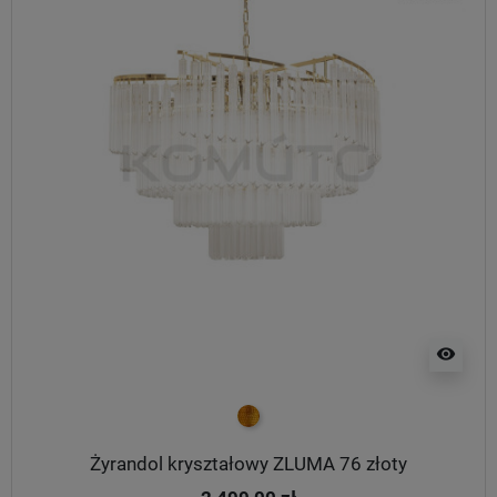
visibility
złoty
Żyrandol kryształowy ZLUMA 76 złoty