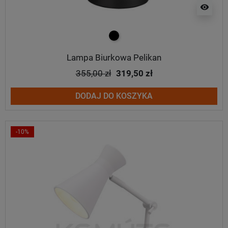
visibility
czarny
Lampa Biurkowa Pelikan
355,00 zł
319,50 zł
DODAJ DO KOSZYKA
-10%