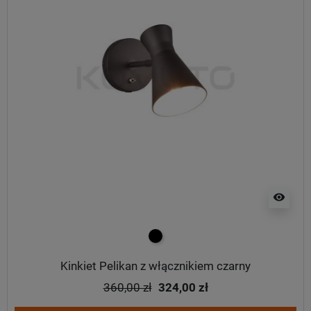
visibility
czarny
Kinkiet Pelikan z włącznikiem czarny
360,00 zł
324,00 zł