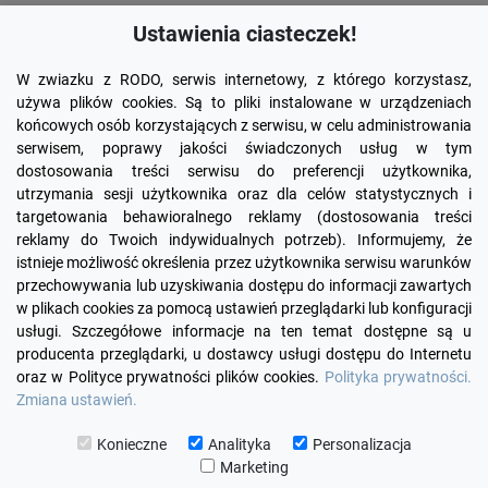
Ustawienia ciasteczek!
W zwiazku z RODO, serwis internetowy, z którego korzystasz,
używa plików cookies. Są to pliki instalowane w urządzeniach
końcowych osób korzystających z serwisu, w celu administrowania
serwisem, poprawy jakości świadczonych usług w tym
dostosowania treści serwisu do preferencji użytkownika,
utrzymania sesji użytkownika oraz dla celów statystycznych i
targetowania behawioralnego reklamy (dostosowania treści
reklamy do Twoich indywidualnych potrzeb). Informujemy, że
Facebook
YouTube
Pinterest
Inst
istnieje możliwość określenia przez użytkownika serwisu warunków
przechowywania lub uzyskiwania dostępu do informacji zawartych
w plikach cookies za pomocą ustawień przeglądarki lub konfiguracji

PRODUKTY
usługi. Szczegółowe informacje na ten temat dostępne są u
producenta przeglądarki, u dostawcy usługi dostępu do Internetu
oraz w Polityce prywatności plików cookies.
Polityka prywatności.

INFORMACJE
Zmiana ustawień.

TWOJE KONTO
Konieczne
Analityka
Personalizacja
Marketing

KONTAKT