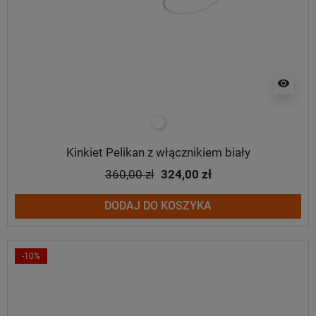
visibility
biały
Kinkiet Pelikan z włącznikiem biały
360,00 zł
324,00 zł
DODAJ DO KOSZYKA
-10%