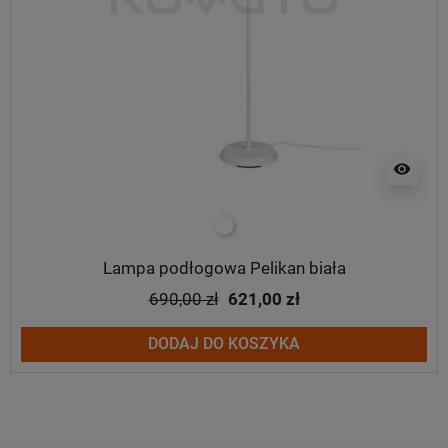
visibility
biały
Lampa podłogowa Pelikan biała
690,00 zł
621,00 zł
DODAJ DO KOSZYKA