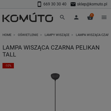
smartphone
mail
669 30 30 40
sklep@komuto.pl
0
search
person
shopping_basket
menu
HOME
OŚWIETLENIE
LAMPY WISZĄCE
LAMPA WISZĄCA CZARN
LAMPA WISZĄCA CZARNA PELIKAN
TALL
-10%