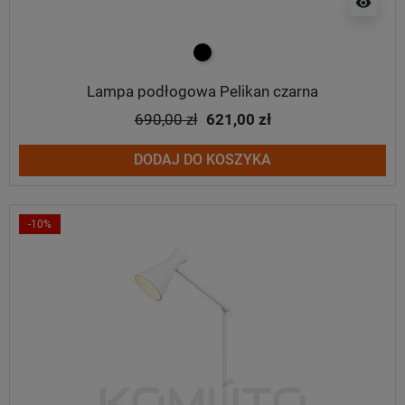
visibility
czarny
Lampa podłogowa Pelikan czarna
690,00 zł
621,00 zł
DODAJ DO KOSZYKA
-10%