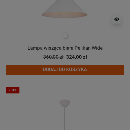
visibility
biały
Lampa wisząca biała Pelikan Wide
360,00 zł
324,00 zł
DODAJ DO KOSZYKA
-10%