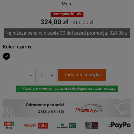
Marc
Oszczędność 10%
324,00 zł
360,00 zł
Najniższa cena w okresie 30 dni przed promocją:
324,00 zł
Kolor: czarny
czarny
Dodaj do koszyka
−
+
Przed zamówieniem potwierdź dostępności i czas realizacji
