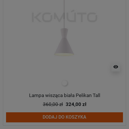
visibility
biały
Lampa wisząca biała Pelikan Tall
360,00 zł
324,00 zł
DODAJ DO KOSZYKA