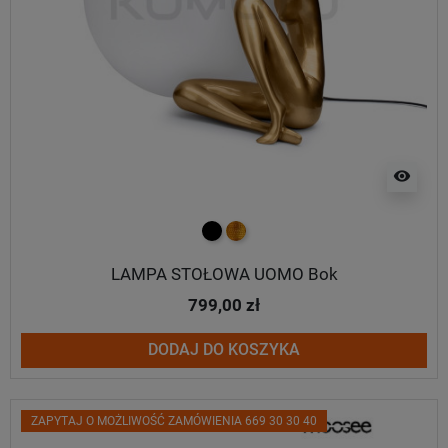
visibility
czarny
złoty
LAMPA STOŁOWA UOMO Bok
799,00 zł
DODAJ DO KOSZYKA
ZAPYTAJ O MOŻLIWOŚĆ ZAMÓWIENIA 669 30 30 40