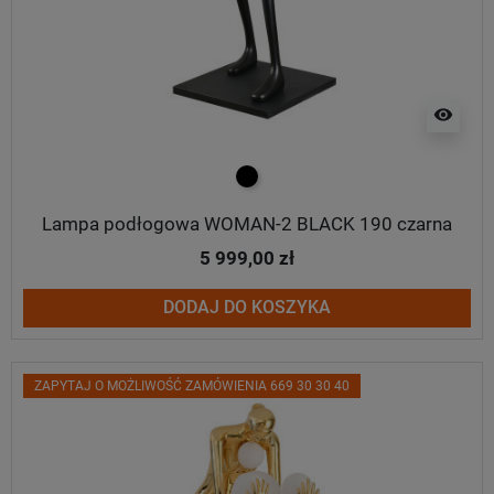
visibility
czarny
Lampa podłogowa WOMAN-2 BLACK 190 czarna
5 999,00 zł
DODAJ DO KOSZYKA
ZAPYTAJ O MOŻLIWOŚĆ ZAMÓWIENIA 669 30 30 40