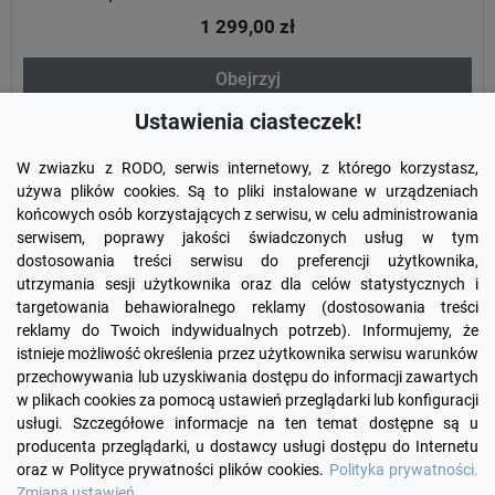
1 299,00 zł
Obejrzyj
Ustawienia ciasteczek!
W zwiazku z RODO, serwis internetowy, z którego korzystasz,
używa plików cookies. Są to pliki instalowane w urządzeniach
końcowych osób korzystających z serwisu, w celu administrowania
serwisem, poprawy jakości świadczonych usług w tym
dostosowania treści serwisu do preferencji użytkownika,
utrzymania sesji użytkownika oraz dla celów statystycznych i
targetowania behawioralnego reklamy (dostosowania treści
reklamy do Twoich indywidualnych potrzeb). Informujemy, że
Facebook
YouTube
Pinterest
Inst
istnieje możliwość określenia przez użytkownika serwisu warunków
przechowywania lub uzyskiwania dostępu do informacji zawartych
w plikach cookies za pomocą ustawień przeglądarki lub konfiguracji

PRODUKTY
usługi. Szczegółowe informacje na ten temat dostępne są u
producenta przeglądarki, u dostawcy usługi dostępu do Internetu
oraz w Polityce prywatności plików cookies.
Polityka prywatności.

INFORMACJE
Zmiana ustawień.