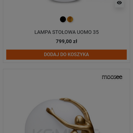
visibility
czarny
złoty
LAMPA STOŁOWA UOMO 35
799,00 zł
DODAJ DO KOSZYKA