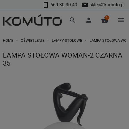
smartphone
mail
669 30 30 40
sklep@komuto.pl
0
search
person
shopping_basket
menu
HOME
OŚWIETLENIE
LAMPY STOŁOWE
LAMPA STOŁOWA WOMA
LAMPA STOŁOWA WOMAN-2 CZARNA
35