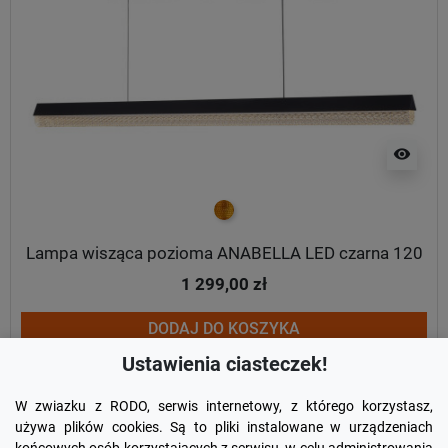
visibility
złoty
Lampa wisząca pozioma ANABELLA LED czarna 120
1 299,00 zł
DODAJ DO KOSZYKA
Ustawienia ciasteczek!
W zwiazku z RODO, serwis internetowy, z którego korzystasz,
używa plików cookies. Są to pliki instalowane w urządzeniach