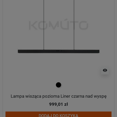
visibility
czarny
Lampa wisząca pozioma Liner czarna nad wyspę
999,01 zł
DODAJ DO KOSZYKA