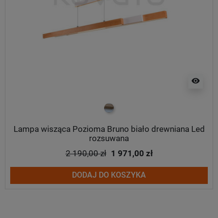
visibility
biało drewniany
Lampa wisząca Pozioma Bruno biało drewniana Led
rozsuwana
2 190,00 zł
1 971,00 zł
DODAJ DO KOSZYKA