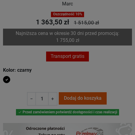
Marc
Oszczędność 10%
1 363,50 zł
1 515,00 zł
Najniższa cena w okresie 30 dni przed promocją:
1 755,00 zł
Transport gratis
Kolor: czarny
czarny
Dodaj do koszyka
−
+
Przed zamówieniem potwierdź dostępności i czas realizacji
