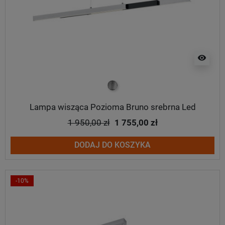
visibility
srebrny
Lampa wisząca Pozioma Bruno srebrna Led
1 950,00 zł
1 755,00 zł
DODAJ DO KOSZYKA
-10%