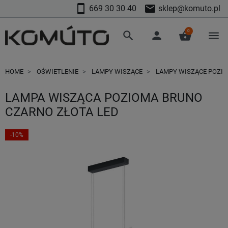
smartphone
mail
669 30 30 40
sklep@komuto.pl
0
search
person
shopping_basket
menu
HOME
OŚWIETLENIE
LAMPY WISZĄCE
LAMPY WISZĄCE POZI
LAMPA WISZĄCA POZIOMA BRUNO
CZARNO ZŁOTA LED
-10%