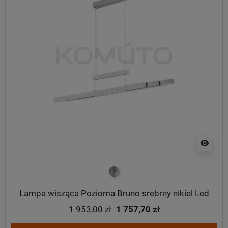
visibility
srebrny
Lampa wisząca Pozioma Bruno srebrny nikiel Led
1 953,00 zł
1 757,70 zł