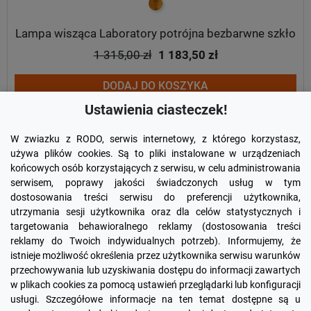
złoty
Lampa wisząca Laboratory potrójna bezbarwne szkło
1 315,00 zł
1 183,50 zł
DODAJ DO KOSZYKA
Ustawienia ciasteczek!
W zwiazku z RODO, serwis internetowy, z którego korzystasz,
używa plików cookies. Są to pliki instalowane w urządzeniach
końcowych osób korzystających z serwisu, w celu administrowania
serwisem, poprawy jakości świadczonych usług w tym
dostosowania treści serwisu do preferencji użytkownika,
utrzymania sesji użytkownika oraz dla celów statystycznych i
targetowania behawioralnego reklamy (dostosowania treści
reklamy do Twoich indywidualnych potrzeb). Informujemy, że
Facebook
YouTube
Pinterest
Inst
istnieje możliwość określenia przez użytkownika serwisu warunków
przechowywania lub uzyskiwania dostępu do informacji zawartych
w plikach cookies za pomocą ustawień przeglądarki lub konfiguracji

PRODUKTY
usługi. Szczegółowe informacje na ten temat dostępne są u