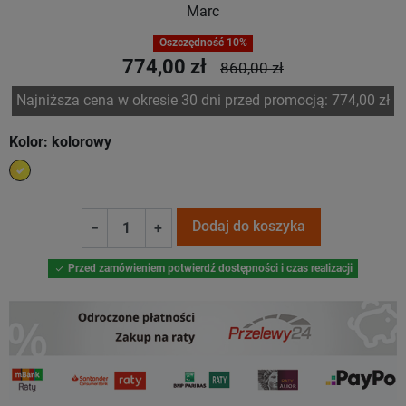
Marc
Oszczędność 10%
774,00 zł
860,00 zł
Najniższa cena w okresie 30 dni przed promocją:
774,00 zł
Kolor: kolorowy
kolorowy
Dodaj do koszyka
−
+
Przed zamówieniem potwierdź dostępności i czas realizacji
