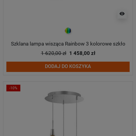
visibility
kolorowy
Szklana lampa wisząca Rainbow 3 kolorowe szkło
1 620,00 zł
1 458,00 zł
DODAJ DO KOSZYKA
-10%