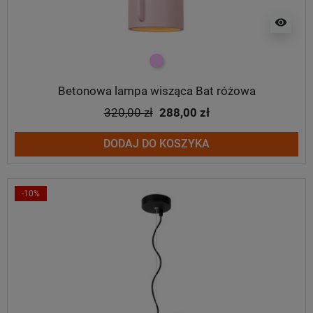
visibility
różowy
Betonowa lampa wisząca Bat różowa
320,00 zł
288,00 zł
DODAJ DO KOSZYKA
-10%