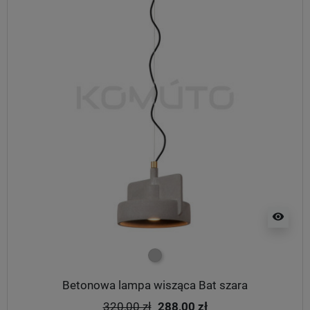
visibility
szary
Betonowa lampa wisząca Bat szara
320,00 zł
288,00 zł