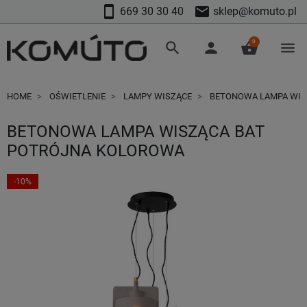
smartphone
mail
669 30 30 40
sklep@komuto.pl
0
search
person
shopping_basket
menu
HOME
OŚWIETLENIE
LAMPY WISZĄCE
BETONOWA LAMPA WIS
BETONOWA LAMPA WISZĄCA BAT
POTRÓJNA KOLOROWA
-10%