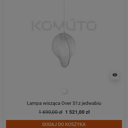
visibility
biały
Lampa wisząca Over S1z jedwabiu
1 690,00 zł
1 521,00 zł
DODAJ DO KOSZYKA