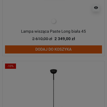
visibility
biały
Lampa wisząca Paste Long biała 45
2 610,00 zł
2 349,00 zł
DODAJ DO KOSZYKA
-10%