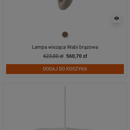
visibility
brązowy
Lampa wisząca Wabi brązowa
623,00 zł
560,70 zł
DODAJ DO KOSZYKA