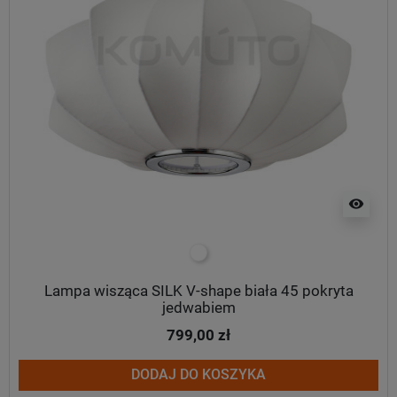
visibility
biały
Lampa wisząca SILK V-shape biała 45 pokryta
jedwabiem
799,00 zł
DODAJ DO KOSZYKA