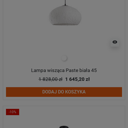
visibility
biały
Lampa wisząca Paste biała 45
1 828,00 zł
1 645,20 zł
DODAJ DO KOSZYKA
-10%