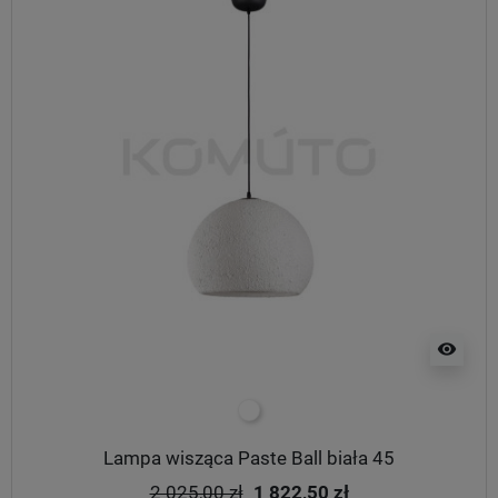
visibility
biały
Lampa wisząca Paste Ball biała 45
2 025,00 zł
1 822,50 zł