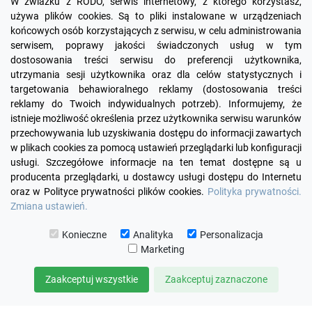
W zwiazku z RODO, serwis internetowy, z którego korzystasz,
używa plików cookies. Są to pliki instalowane w urządzeniach
końcowych osób korzystających z serwisu, w celu administrowania
serwisem, poprawy jakości świadczonych usług w tym
dostosowania treści serwisu do preferencji użytkownika,
utrzymania sesji użytkownika oraz dla celów statystycznych i
targetowania behawioralnego reklamy (dostosowania treści
reklamy do Twoich indywidualnych potrzeb). Informujemy, że
Facebook
YouTube
Pinterest
Inst
istnieje możliwość określenia przez użytkownika serwisu warunków
przechowywania lub uzyskiwania dostępu do informacji zawartych
w plikach cookies za pomocą ustawień przeglądarki lub konfiguracji

PRODUKTY
usługi. Szczegółowe informacje na ten temat dostępne są u
producenta przeglądarki, u dostawcy usługi dostępu do Internetu
oraz w Polityce prywatności plików cookies.
Polityka prywatności.

INFORMACJE
Zmiana ustawień.

TWOJE KONTO
Konieczne
Analityka
Personalizacja
Marketing

KONTAKT
Zaakceptuj wszystkie
Zaakceptuj zaznaczone
© 2026 KOMUTO
ZARZĄDZAJ ZGODAMI