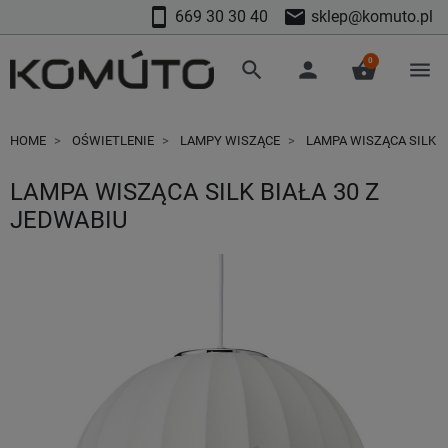
smartphone
mail
669 30 30 40
sklep@komuto.pl
0
search
person
shopping_basket
menu
HOME
OŚWIETLENIE
LAMPY WISZĄCE
LAMPA WISZĄCA SILK B
LAMPA WISZĄCA SILK BIAŁA 30 Z
JEDWABIU