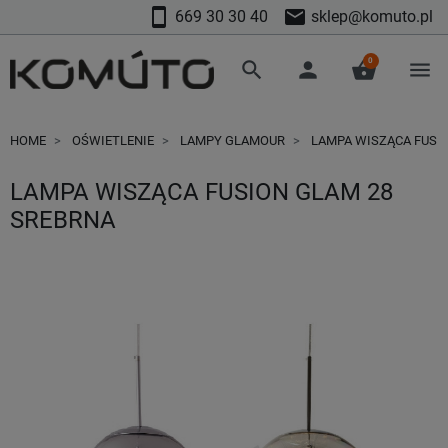
smartphone
mail
669 30 30 40
sklep@komuto.pl
0
search
person
shopping_basket
menu
HOME
OŚWIETLENIE
LAMPY GLAMOUR
LAMPA WISZĄCA FUSIO
LAMPA WISZĄCA FUSION GLAM 28
SREBRNA