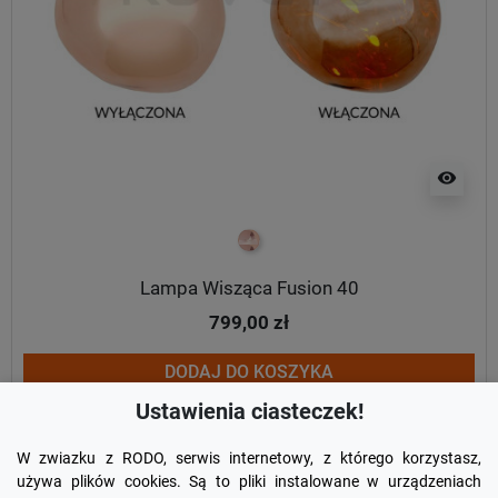
visibility
miedziany
Lampa Wisząca Fusion 40
799,00 zł
DODAJ DO KOSZYKA
Ustawienia ciasteczek!
W zwiazku z RODO, serwis internetowy, z którego korzystasz,
używa plików cookies. Są to pliki instalowane w urządzeniach