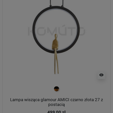
visibility
czarno złoty
Lampa wisząca glamour AMICI czarno złota 27 z
postacią
499,00 zł