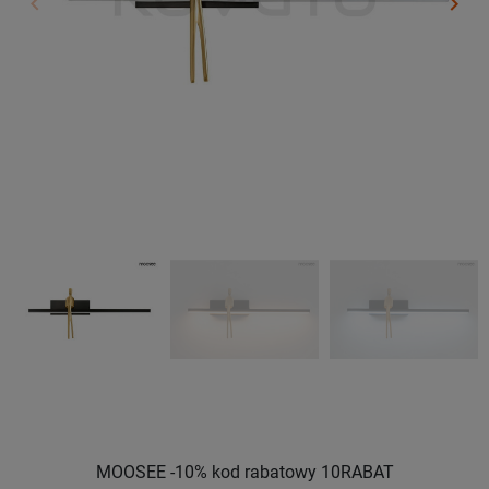
keyboard_arrow_left
keyboard_arrow_right
Poprzedni
Nast
MOOSEE -10% kod rabatowy 10RABAT