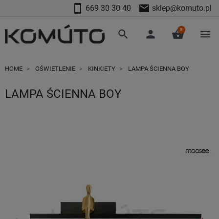
smartphone
mail
669 30 30 40
sklep@komuto.pl
0
search
person
shopping_basket
menu
HOME
OŚWIETLENIE
KINKIETY
LAMPA ŚCIENNA BOY
LAMPA ŚCIENNA BOY