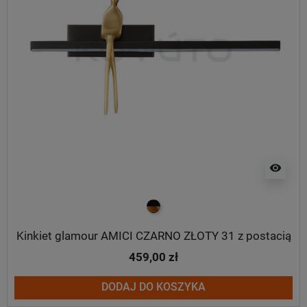
visibility
czarno złoty
Kinkiet glamour AMICI CZARNO ZŁOTY 31 z postacią
459,00 zł
DODAJ DO KOSZYKA