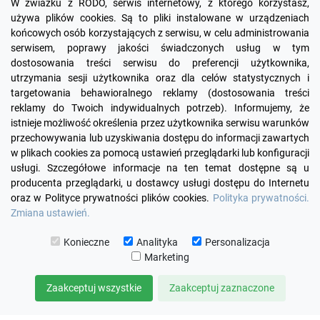
W zwiazku z RODO, serwis internetowy, z którego korzystasz,
używa plików cookies. Są to pliki instalowane w urządzeniach
końcowych osób korzystających z serwisu, w celu administrowania
serwisem, poprawy jakości świadczonych usług w tym
dostosowania treści serwisu do preferencji użytkownika,
utrzymania sesji użytkownika oraz dla celów statystycznych i
targetowania behawioralnego reklamy (dostosowania treści
reklamy do Twoich indywidualnych potrzeb). Informujemy, że
Facebook
YouTube
Pinterest
Inst
istnieje możliwość określenia przez użytkownika serwisu warunków
przechowywania lub uzyskiwania dostępu do informacji zawartych
w plikach cookies za pomocą ustawień przeglądarki lub konfiguracji

PRODUKTY
usługi. Szczegółowe informacje na ten temat dostępne są u
producenta przeglądarki, u dostawcy usługi dostępu do Internetu
oraz w Polityce prywatności plików cookies.
Polityka prywatności.

INFORMACJE
Zmiana ustawień.

TWOJE KONTO
Konieczne
Analityka
Personalizacja
Marketing

KONTAKT
Zaakceptuj wszystkie
Zaakceptuj zaznaczone
© 2026 KOMUTO
ZARZĄDZAJ ZGODAMI