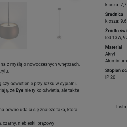
klosza: 7,
Średnica
klosza: 9,
Źródło świ
led 13W, 9
Materiał
Akryl
Aluminium
na z myślą o nowoczesnych wnętrzach.
Stopień oc
rylu.
IP 20
czy oświetlenie przy łóżku w sypialni.
iają, że
Eye
nie tylko oświetla, ale także
Instr
a pewno uda ci się znaleźć taka, która
m, czarny, niebieski, brązowy