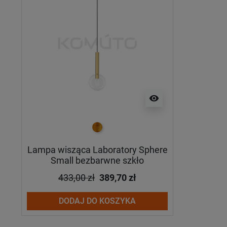
visibility
złoty
Lampa wisząca Laboratory Sphere
Small bezbarwne szkło
433,00 zł
389,70 zł
DODAJ DO KOSZYKA