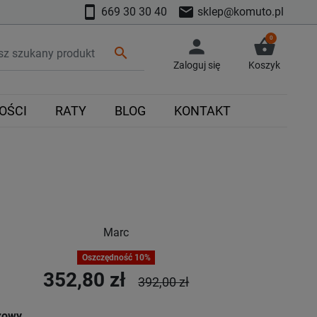
smartphone
mail
669 30 30 40
sklep@komuto.pl
0
person
shopping_basket
search
Zaloguj się
Koszyk
OŚCI
RATY
BLOG
KONTAKT
Marc
Oszczędność 10%
352,80 zł
392,00 zł
zowy