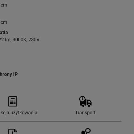
7 cm
6 cm
atła
22 lm, 3000K, 230V
hrony IP
ukcja użytkowania
Transport