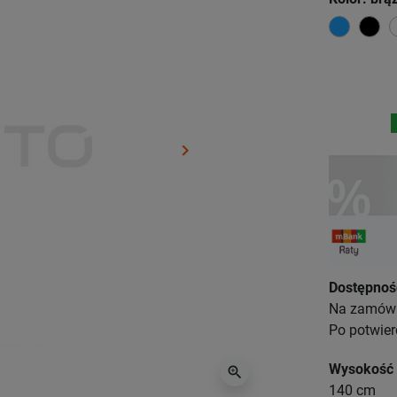
niebies
cz
keyboard_arrow_right
Następny
Dostępnoś
Na zamówie
Po potwier
Wysokość
zoom_in
140 cm