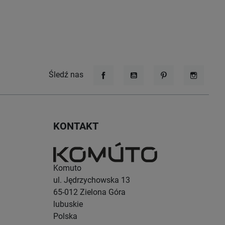
Śledź nas
Facebook
YouTube
Pinterest
Instagr
KONTAKT
Komuto
ul. Jędrzychowska 13
65-012
Zielona Góra
lubuskie
Polska