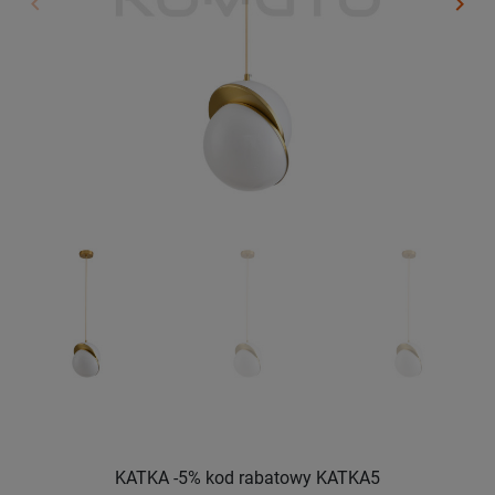
keyboard_arrow_left
keyboard_arrow_right
Poprzedni
Nast
KATKA -5% kod rabatowy KATKA5