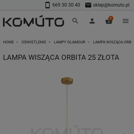
smartphone
mail
669 30 30 40
sklep@komuto.pl
0
search
person
shopping_basket
menu
HOME
OŚWIETLENIE
LAMPY GLAMOUR
LAMPA WISZĄCA ORBIT
LAMPA WISZĄCA ORBITA 25 ZŁOTA