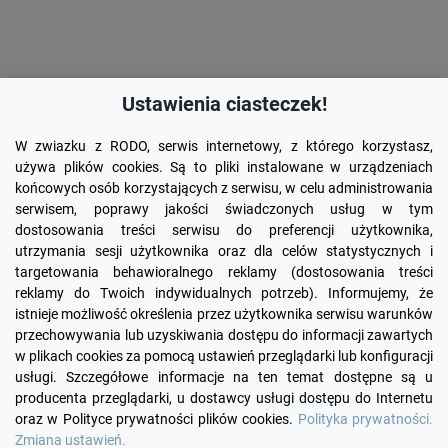
Ustawienia ciasteczek!
W zwiazku z RODO, serwis internetowy, z którego korzystasz,
używa plików cookies. Są to pliki instalowane w urządzeniach
końcowych osób korzystających z serwisu, w celu administrowania
serwisem, poprawy jakości świadczonych usług w tym
dostosowania treści serwisu do preferencji użytkownika,
utrzymania sesji użytkownika oraz dla celów statystycznych i
targetowania behawioralnego reklamy (dostosowania treści
reklamy do Twoich indywidualnych potrzeb). Informujemy, że
Facebook
YouTube
Pinterest
Inst
istnieje możliwość określenia przez użytkownika serwisu warunków
przechowywania lub uzyskiwania dostępu do informacji zawartych
w plikach cookies za pomocą ustawień przeglądarki lub konfiguracji

PRODUKTY
usługi. Szczegółowe informacje na ten temat dostępne są u
producenta przeglądarki, u dostawcy usługi dostępu do Internetu
oraz w Polityce prywatności plików cookies.
Polityka prywatności.

INFORMACJE
Zmiana ustawień.