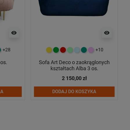
visibility
visibility
+28
+10
y
ny
rkusowy
żółty
zielony
czerwony
miętowy
błękitny
turkusowy
różowy
 os.
Sofa Art Deco o zaokrąglonych
kształtach Alba 3 os.
2 150,00 zł
KA
DODAJ DO KOSZYKA