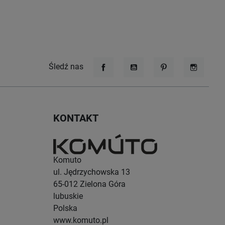
Śledź nas
Facebook
YouTube
Pinterest
Instagr
KONTAKT
Komuto
ul. Jędrzychowska 13
65-012
Zielona Góra
lubuskie
Polska
www.komuto.pl