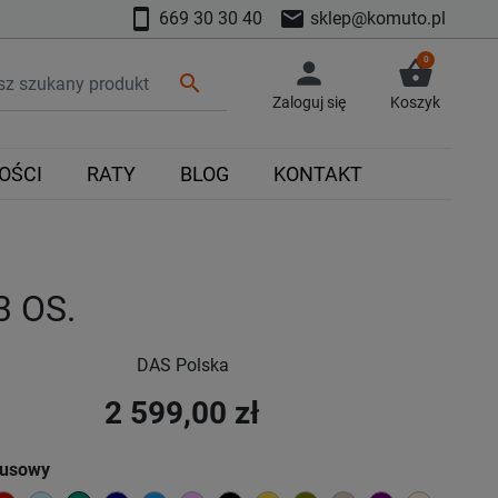
smartphone
mail
669 30 30 40
sklep@komuto.pl
0
person
shopping_basket
search
Zaloguj się
Koszyk
OŚCI
RATY
BLOG
KONTAKT
 OS.
DAS Polska
2 599,00 zł
kusowy