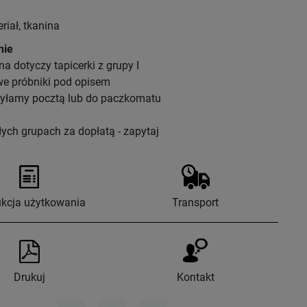
riał, tkanina
nie
a dotyczy tapicerki z grupy I
e próbniki pod opisem
syłamy pocztą lub do paczkomatu
ych grupach za dopłatą - zapytaj
ukcja użytkowania
Transport
Drukuj
Kontakt