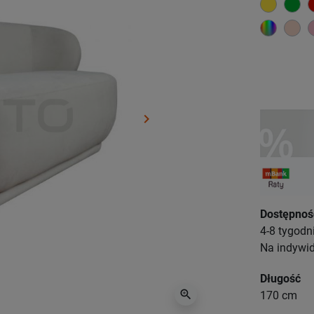
żółty
zi
wybór k
pi
keyboard_arrow_right
Następny
Dostępnoś
4-8 tygodn
Na indywi
Długość
zoom_in
170 cm