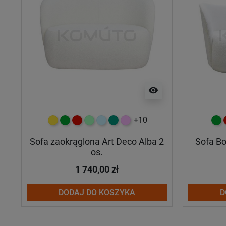
visibility
+10
żółty
zielony
czerwony
miętowy
błękitny
turkusowy
różowy
ziel
Sofa zaokrąglona Art Deco Alba 2
Sofa Bo
os.
1 740,00 zł
DODAJ DO KOSZYKA
D