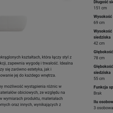
Długość si
151 cm
Wysokość
69 cm
Wysokość
siedziska
42 cm
Głębokość
rąglonych kształtach, która łączy styl z
78 cm
kcji, zapewnia wygodę i trwałość. Idealna
Głębokość
zy się zarówno estetyka, jak i
siedziska
wanie jej do każdego wnętrza.
55 cm
y możliwość wystąpienia różnic w
Funkcja s
teriałów obiciowych, ze względu na
Brak
n w wymiarach produktu, materiałach
Ilu osobo
omych oraz innych, wynikających z
3 osobow