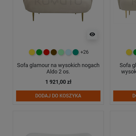
visibility
+26
żółty
zielony
czerwony
czekoladowy
miętowy
błękitny
turkusowy
żółt
z
Sofa glamour na wysokich nogach
Sofa 
Aldo 2 os.
wysok
1 921,00 zł
DODAJ DO KOSZYKA
D