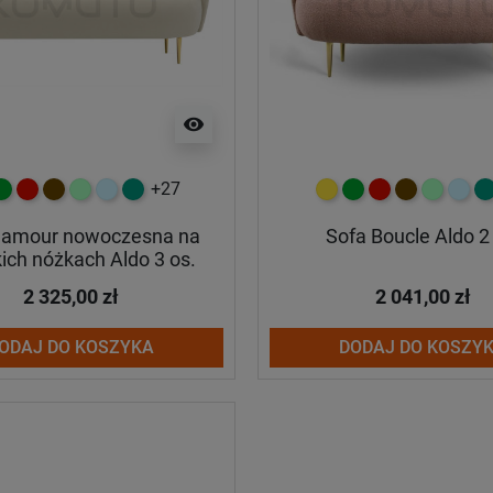
visibility
+27
y
ielony
czerwony
czekoladowy
miętowy
błękitny
turkusowy
żółty
zielony
czerwony
czekoladow
miętowy
błękit
tu
glamour nowoczesna na
Sofa Boucle Aldo 2
ich nóżkach Aldo 3 os.
2 325,00 zł
2 041,00 zł
ODAJ DO KOSZYKA
DODAJ DO KOSZY