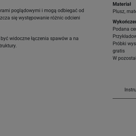
Materiał
lorami poglądowymi i mogą odbiegać od
Plusz, mate
zcza się występowanie różnic odcieni
Wykończe
Podana cen
Przykładow
gą być widoczne łączenia spawów a na
Próbki wy
ruktury.
gratis
W pozostał
Instr