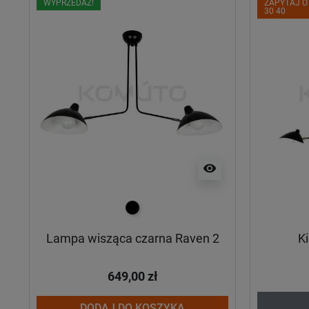
WYPRZEDAŻ!
ZAPYTAJ O
30 40
visibility
czarny
Lampa wisząca czarna Raven 2
Ki
649,00 zł
DODAJ DO KOSZYKA