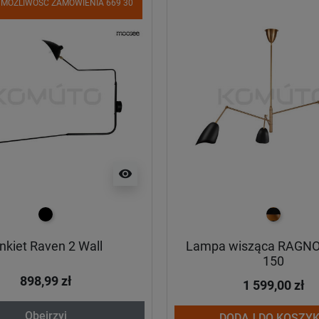
 MOŻLIWOŚĆ ZAMÓWIENIA 669 30
visibility
czarny
czarno zło
nkiet Raven 2 Wall
Lampa wisząca RAGNO
150
898,99 zł
1 599,00 zł
Obejrzyj
DODAJ DO KOSZY