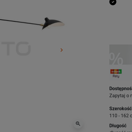
czarny
keyboard_arrow_right
Następny
Dostępnoś
Zapytaj o 
Szerokość
110 - 162 
zoom_in
Długość