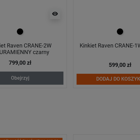
visibility
czarny
czarny
kiet Raven CRANE-2W
Kinkiet Raven CRANE-1
URAMIENNY czarny
799,00 zł
599,00 zł
Obejrzyj
DODAJ DO KOSZY