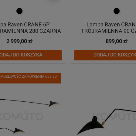
czarny
czarny
pa Raven CRANE-6P
Lampa Raven CRAN
ORAMIENNA 280 CZARNA
TRÓJRAMIENNA 90 
2 999,00 zł
899,00 zł
ODAJ DO KOSZYKA
DODAJ DO KOSZY
 MOŻLIWOŚĆ ZAMÓWIENIA 669 30