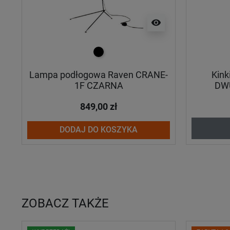
visibility
czarny
Lampa podłogowa Raven CRANE-
Kin
1F CZARNA
DW
849,00 zł
DODAJ DO KOSZYKA
ZOBACZ TAKŻE