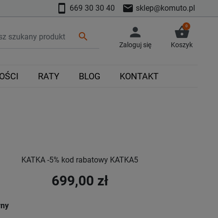
smartphone
mail
669 30 30 40
sklep@komuto.pl
0
person
shopping_basket
search
Zaloguj się
Koszyk
OŚCI
RATY
BLOG
KONTAKT
KATKA -5% kod rabatowy KATKA5
699,00 zł
rny