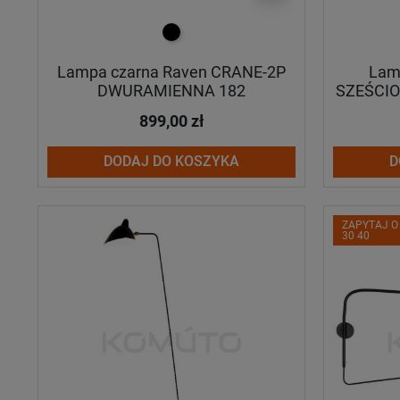
czarny
Lampa czarna Raven CRANE-2P
Lam
DWURAMIENNA 182
SZEŚCI
899,00 zł
DODAJ DO KOSZYKA
D
ZAPYTAJ O
30 40