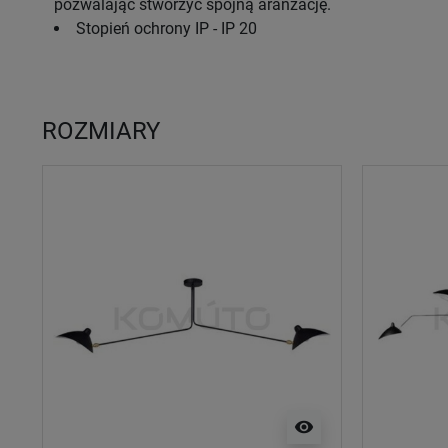
pozwalając stworzyć spójną aranżację.
Stopień ochrony IP - IP 20
ROZMIARY
visibility