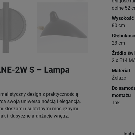
długość ra
dolne 52 
Wysokość
80 cm
Głębokość
23 cm
Źródło świ
2 x E14 M
ANE-2W S – Lampa
Materiał
Żelazo
Do samodz
imalistyczny design z praktycznością.
montażu
a swoją uniwersalnością i elegancją.
Tak
mi kloszami i subtelnymi mosiężnymi
ak i klasyczne aranżacje wnętrz.
Instr