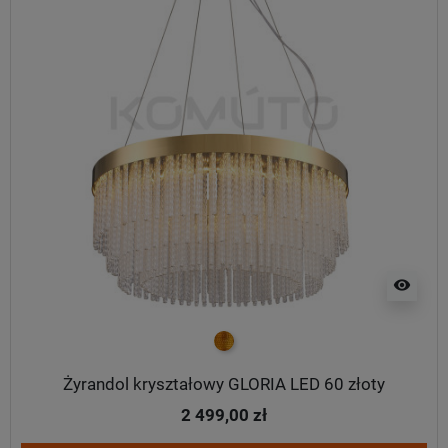
visibility
złoty
Żyrandol kryształowy GLORIA LED 60 złoty
2 499,00 zł