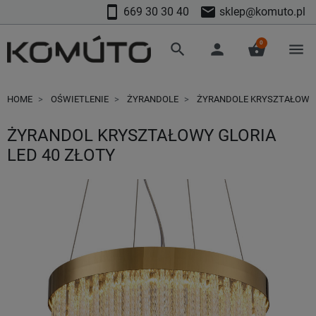
smartphone
mail
669 30 30 40
sklep@komuto.pl
0
search
person
shopping_basket
menu
HOME
OŚWIETLENIE
ŻYRANDOLE
ŻYRANDOLE KRYSZTAŁOWE
ŻYRANDOL KRYSZTAŁOWY GLORIA
LED 40 ZŁOTY