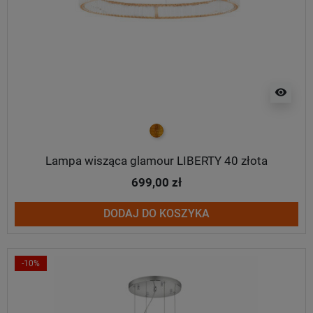
visibility
złoty
Lampa wisząca glamour LIBERTY 40 złota
699,00 zł
DODAJ DO KOSZYKA
-10%