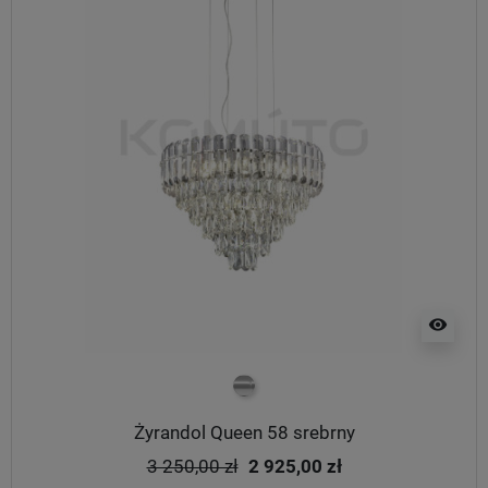
visibility
chrom
Żyrandol Queen 58 srebrny
3 250,00 zł
2 925,00 zł