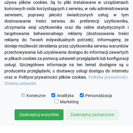
używa plików cookies. Są to pliki instalowane w urządzeniach
końcowych osób korzystających z serwisu, w celu administrowania
serwisem, poprawy jakości świadczonych usług w tym
dostosowania treści serwisu do preferencji użytkownika,
utrzymania sesji użytkownika oraz dla celów statystycznych i
targetowania behawioralnego reklamy (dostosowania treści
reklamy do Twoich indywidualnych potrzeb). Informujemy, że
Facebook
YouTube
Pinterest
Inst
istnieje możliwość określenia przez użytkownika serwisu warunków
przechowywania lub uzyskiwania dostępu do informacji zawartych
w plikach cookies za pomocą ustawień przeglądarki lub konfiguracji

PRODUKTY
usługi. Szczegółowe informacje na ten temat dostępne są u
producenta przeglądarki, u dostawcy usługi dostępu do Internetu
oraz w Polityce prywatności plików cookies.
Polityka prywatności.

INFORMACJE
Zmiana ustawień.

TWOJE KONTO
Konieczne
Analityka
Personalizacja
Marketing

KONTAKT
Zaakceptuj wszystkie
Zaakceptuj zaznaczone
© 2026 KOMUTO
ZARZĄDZAJ ZGODAMI