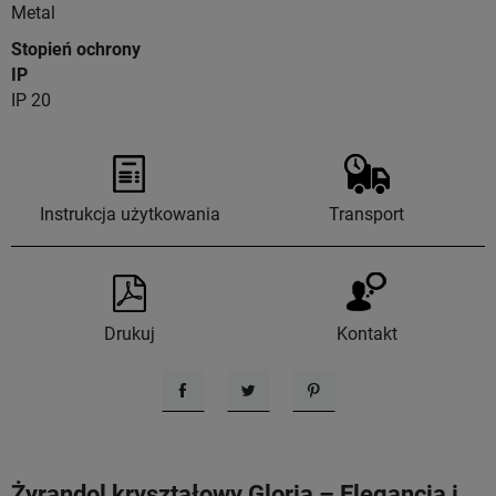
Metal
Stopień ochrony
IP
IP 20
Instrukcja użytkowania
Transport
Drukuj
Kontakt
Udostępnij
Tweetuj
Pinterest
Żyrandol kryształowy Gloria – Elegancja i