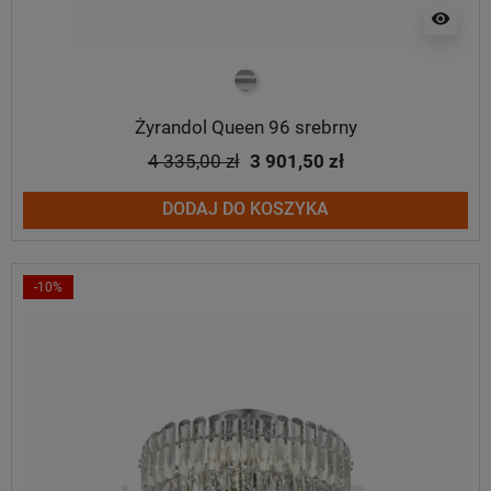
visibility
chrom
Żyrandol Queen 96 srebrny
4 335,00 zł
3 901,50 zł
DODAJ DO KOSZYKA
-10%