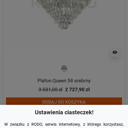
visibility
chrom
Plafon Queen 58 srebrny
3 031,00 zł
2 727,90 zł
DODAJ DO KOSZYKA
Ustawienia ciasteczek!
W zwiazku z RODO, serwis internetowy, z którego korzystasz,