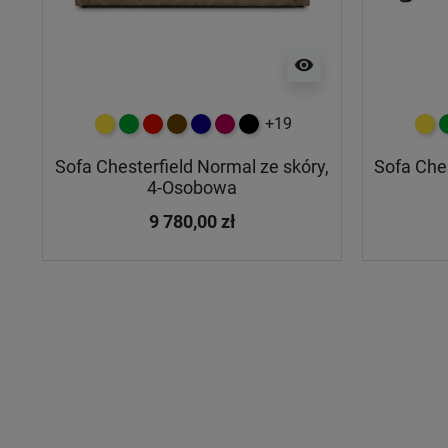
visibility
+19
żółty
zielony
czerwony
czekoladowy
granatowy
malinowy
czarny
żółt
z
Sofa Chesterfield Normal ze skóry,
Sofa Ches
4-Osobowa
9 780,00 zł