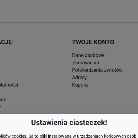
ACJE
TWOJE KONTO
Dane osobowe
Zamówienia
Potwierdzenia zwrotów
Adresy
łatności
Kupony
ami
y
Ustawienia ciasteczek!
plików cookies. Są to pliki instalowane w urządzeniach końcowych osób