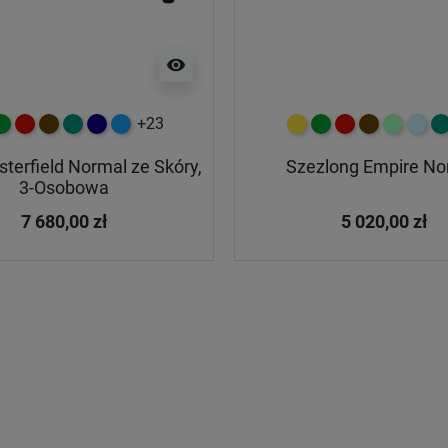
visibility
+23
y
ielony
czerwony
czekoladowy
turkusowy
granatowy
niebieski
żółty
zielony
czerwony
czekoladow
miętowy
błękit
tu
terfield Normal ze Skóry,
Szezlong Empire No
3-Osobowa
7 680,00 zł
5 020,00 zł