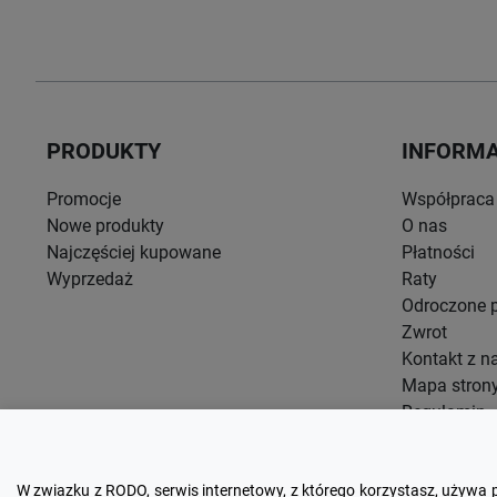
PRODUKTY
INFORM
Promocje
Współpraca
Nowe produkty
O nas
Najczęściej kupowane
Płatności
Wyprzedaż
Raty
Odroczone p
Zwrot
Kontakt z n
Mapa stron
Regulamin
Blog
W zwiazku z RODO, serwis internetowy, z którego korzystasz, używa 