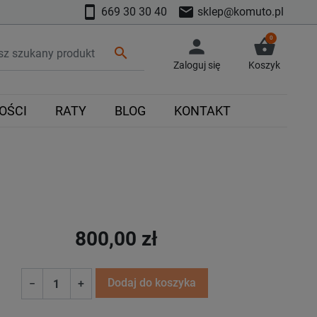
smartphone
mail
669 30 30 40
sklep@komuto.pl
0
person
shopping_basket
search
Zaloguj się
Koszyk
OŚCI
RATY
BLOG
KONTAKT
800,00 zł
Dodaj do koszyka
−
+