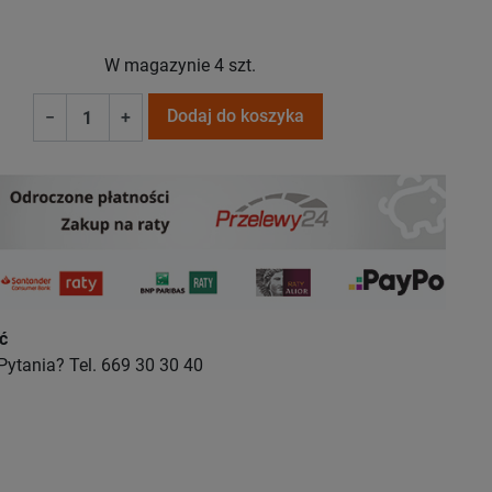
W magazynie
4 szt.
Dodaj do koszyka
−
+
ć
Pytania? Tel. 669 30 30 40