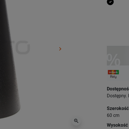
czarny
keyboard_arrow_right
Następny
Dostępnoś
Dostępny. 
Szerokość
60 cm
zoom_in
Wysokość