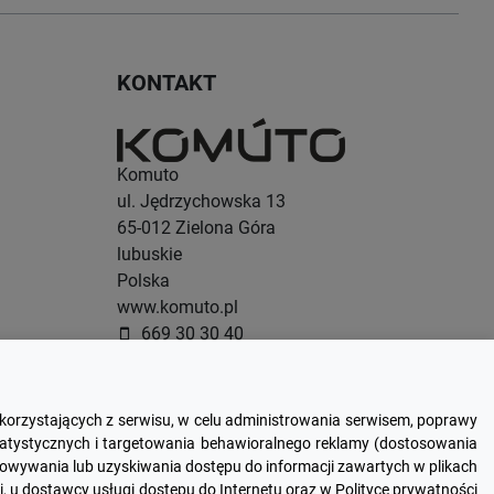
KONTAKT
Komuto
ul. Jędrzychowska 13
65-012
Zielona Góra
lubuskie
Polska
www.komuto.pl
669 30 30 40
smartphone
665 00 11 30
smartphone
607 42 02 25
smartphone
sklep@komuto.pl
email
 korzystających z serwisu, w celu administrowania serwisem, poprawy
statystycznych i targetowania behawioralnego reklamy (dostosowania
howywania lub uzyskiwania dostępu do informacji zawartych w plikach
, u dostawcy usługi dostępu do Internetu oraz w Polityce prywatności
NIP: 788 173 94 98