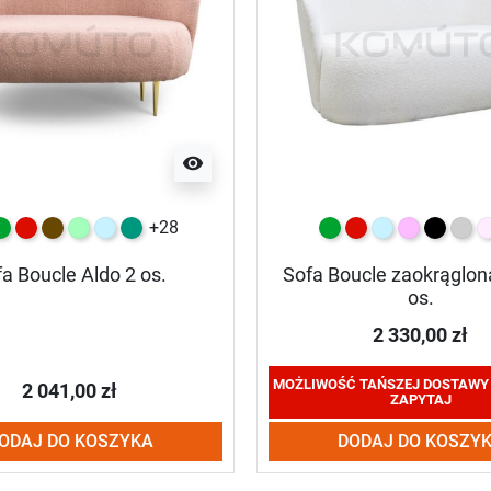
visibility
+28
y
ielony
czerwony
czekoladowy
miętowy
błękitny
turkusowy
zielony
czerwony
błękitny
różowy
czarny
jasn
j
a Boucle Aldo 2 os.
Sofa Boucle zaokrąglon
os.
2 330,00 zł
MOŻLIWOŚĆ TAŃSZEJ DOSTAWY 
2 041,00 zł
ZAPYTAJ
ODAJ DO KOSZYKA
DODAJ DO KOSZY