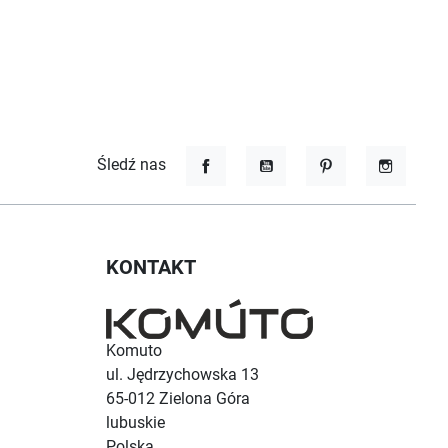
Śledź nas
Facebook
YouTube
Pinterest
Instagr
KONTAKT
Komuto
ul. Jędrzychowska 13
65-012
Zielona Góra
lubuskie
Polska