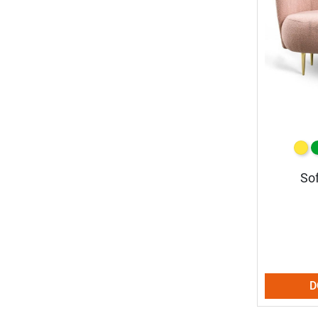
żółt
z
Sof
D