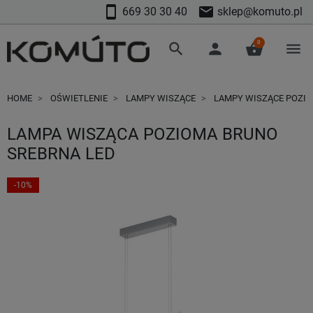
smartphone
mail
669 30 30 40
sklep@komuto.pl
0
search
person
shopping_basket
menu
HOME
OŚWIETLENIE
LAMPY WISZĄCE
LAMPY WISZĄCE POZI
LAMPA WISZĄCA POZIOMA BRUNO
SREBRNA LED
-10%