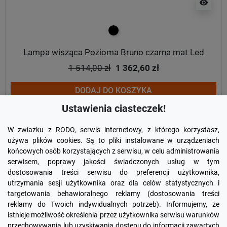
visibility
czarny
Lampa wisząca Pozioma Bruno czarna mat Led
1 514,00 zł
1 362,60 zł
DODAJ DO KOSZYKA
Ustawienia ciasteczek!
W zwiazku z RODO, serwis internetowy, z którego korzystasz,
używa plików cookies. Są to pliki instalowane w urządzeniach
końcowych osób korzystających z serwisu, w celu administrowania
serwisem, poprawy jakości świadczonych usług w tym
dostosowania treści serwisu do preferencji użytkownika,
utrzymania sesji użytkownika oraz dla celów statystycznych i
targetowania behawioralnego reklamy (dostosowania treści
reklamy do Twoich indywidualnych potrzeb). Informujemy, że
Facebook
YouTube
Pinterest
Inst
istnieje możliwość określenia przez użytkownika serwisu warunków
przechowywania lub uzyskiwania dostępu do informacji zawartych