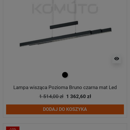
visibility
czarny
Lampa wisząca Pozioma Bruno czarna mat Led
1 514,00 zł
1 362,60 zł
DODAJ DO KOSZYKA
-10%