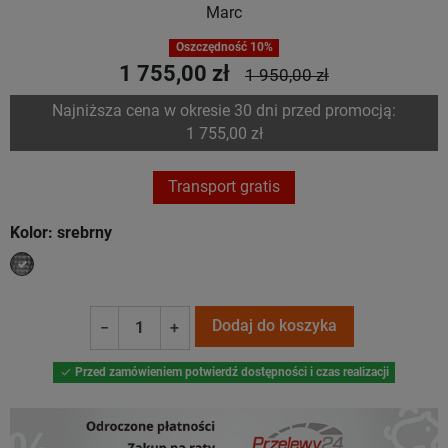
Marc
Oszczędność 10%
1 755,00 zł
1 950,00 zł
Najniższa cena w okresie 30 dni przed promocją:
1 755,00 zł
Transport gratis
Kolor: srebrny
srebrny
Dodaj do koszyka
−
+
Przed zamówieniem potwierdź dostępności i czas realizacji
