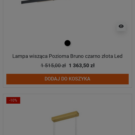
visibility
czarny
Lampa wisząca Pozioma Bruno czarno złota Led
1 515,00 zł
1 363,50 zł
DODAJ DO KOSZYKA
-10%