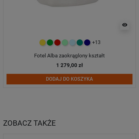
visibility
+13
żółty
zielony
czerwony
miętowy
błękitny
turkusowy
granatowy
Fotel Alba zaokrąglony kształt
1 279,00 zł
DODAJ DO KOSZYKA
ZOBACZ TAKŻE