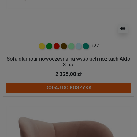
visibility
+27
żółty
zielony
czerwony
czekoladowy
miętowy
błękitny
turkusowy
Sofa glamour nowoczesna na wysokich nóżkach Aldo
3 os.
2 325,00 zł
DODAJ DO KOSZYKA