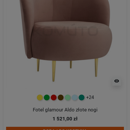
visibility
+24
żółty
zielony
czerwony
czekoladowy
miętowy
błękitny
turkusowy
Fotel glamour Aldo złote nogi
1 521,00 zł