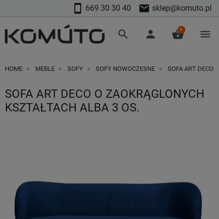
smartphone
mail
669 30 30 40
sklep@komuto.pl
0
search
person
shopping_basket
menu
HOME
MEBLE
SOFY
SOFY NOWOCZESNE
SOFA ART DECO 
SOFA ART DECO O ZAOKRĄGLONYCH
KSZTAŁTACH ALBA 3 OS.