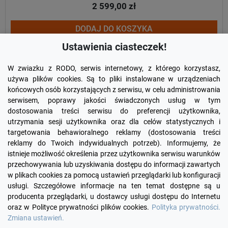
2 599,00 zł
DODAJ DO KOSZYKA
Ustawienia ciasteczek!
W zwiazku z RODO, serwis internetowy, z którego korzystasz,
używa plików cookies. Są to pliki instalowane w urządzeniach
końcowych osób korzystających z serwisu, w celu administrowania
serwisem, poprawy jakości świadczonych usług w tym
dostosowania treści serwisu do preferencji użytkownika,
utrzymania sesji użytkownika oraz dla celów statystycznych i
targetowania behawioralnego reklamy (dostosowania treści
reklamy do Twoich indywidualnych potrzeb). Informujemy, że
Facebook
YouTube
Pinterest
Inst
istnieje możliwość określenia przez użytkownika serwisu warunków
przechowywania lub uzyskiwania dostępu do informacji zawartych
w plikach cookies za pomocą ustawień przeglądarki lub konfiguracji

PRODUKTY
usługi. Szczegółowe informacje na ten temat dostępne są u
producenta przeglądarki, u dostawcy usługi dostępu do Internetu
oraz w Polityce prywatności plików cookies.
Polityka prywatności.

INFORMACJE
Zmiana ustawień.