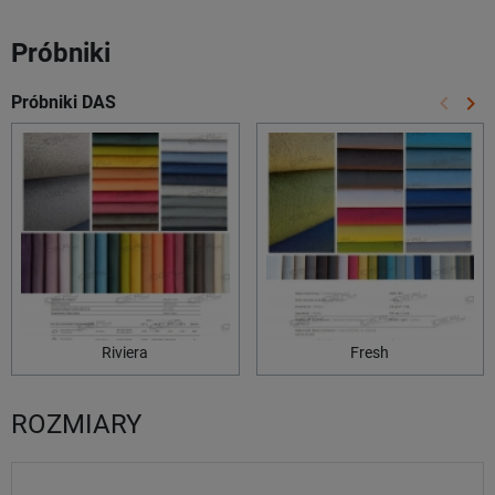
Próbniki
keyboard_arrow_left
keyboard_arrow_right
Próbniki DAS
Poprze
Na
Riviera
Fresh
ROZMIARY