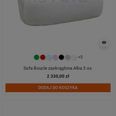
visibility
+5
zielony
czerwony
błękitny
różowy
czarny
jasnoszary
jasny róż
Sofa Boucle zaokrąglona Alba 3 os.
2 330,00 zł
DODAJ DO KOSZYKA