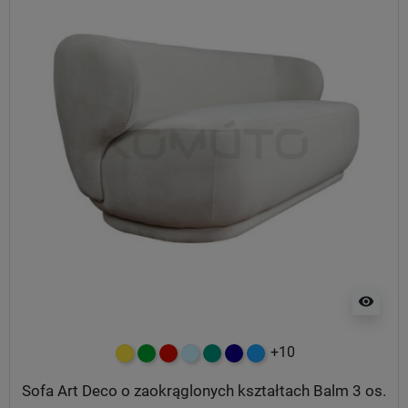
visibility
+10
żółty
zielony
czerwony
błękitny
turkusowy
granatowy
niebieski
Sofa Art Deco o zaokrąglonych kształtach Balm 3 os.