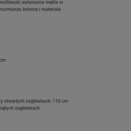
 możliwość wykonania mebla w
ozmiarze, kolorze i materiale.
 cm
zy otwartych zagłówkach, 110 cm
niętych zagłówkach