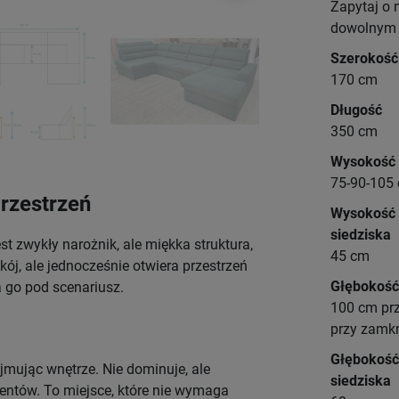
Zapytaj o
dowolnym r
Szerokość
170 cm
Długość
350 cm
Wysokość
75-90-105
przestrzeń
Wysokość
siedziska
est zwykły narożnik, ale miękka struktura,
45 cm
ój, ale jednocześnie otwiera przestrzeń
Głębokość
a go pod scenariusz.
100 cm pr
przy zamk
Głębokość
jmując wnętrze. Nie dominuje, ale
siedziska
entów. To miejsce, które nie wymaga