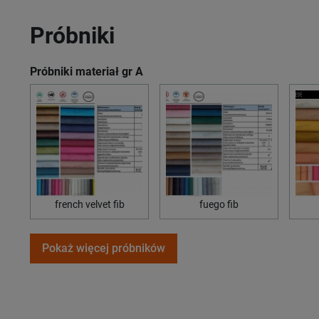
Próbniki
Próbniki materiał gr A
french velvet fib
fuego fib
Pokaż więcej próbników