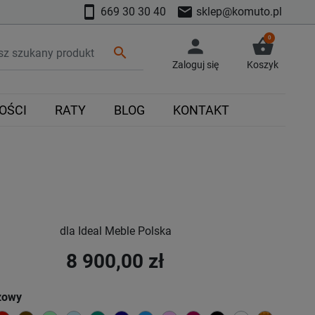
smartphone
mail
669 30 30 40
sklep@komuto.pl
0
person
shopping_basket
search
Zaloguj się
Koszyk
OŚCI
RATY
BLOG
KONTAKT
dla Ideal Meble Polska
8 900,00 zł
zowy