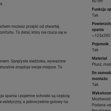
60 cm
a.
Funkcja s
Tak
Powierzch
uchem możesz przejść od otwartej,
spania
fortu. To detal, który nie rzuca się w
~125x295
Pojemnik
Tak
Materiał
zeniem. Sprężyste siedziska, wyważone
Plusz, mate
aturalnie znajduje swoje miejsce. To
Do samodz
montażu
Tak
Wykończe
cja spania i pojemne schowki są częścią
Możliwość 
je estetyczny, a jednocześnie gotowy na
Podana cen
Przykładow