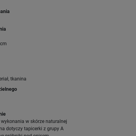
pania
nia
 cm
riał, tkanina
ielnego
nie
wykonania w skórze naturalnej
a dotyczy tapicerki z grupy A
e próbniki pod opisem