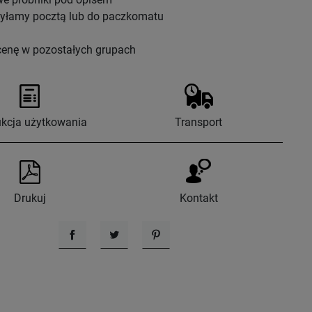
syłamy pocztą lub do paczkomatu
cenę w pozostałych grupach
ukcja użytkowania
Transport
Drukuj
Kontakt
Udostępnij
Tweetuj
Pinterest