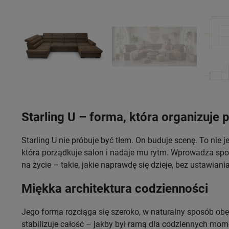
Starling U – forma, która organizuje 
Starling U nie próbuje być tłem. On buduje scenę. To nie j
która porządkuje salon i nadaje mu rytm. Wprowadza spok
na życie – takie, jakie naprawdę się dzieje, bez ustawiani
Miękka architektura codzienności
Jego forma rozciąga się szeroko, w naturalny sposób obe
stabilizuje całość – jakby był ramą dla codziennych mom