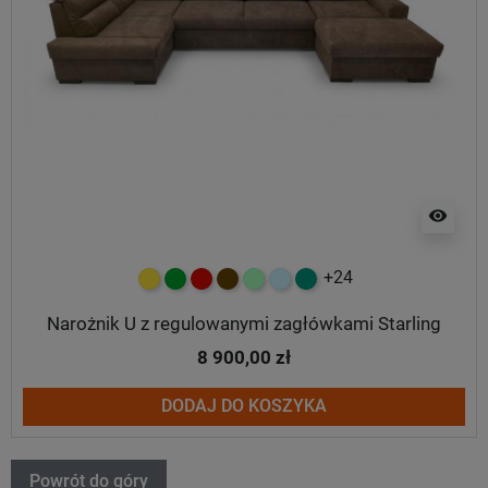
visibility
+24
żółty
zielony
czerwony
czekoladowy
miętowy
błękitny
turkusowy
Narożnik U z regulowanymi zagłówkami Starling
8 900,00 zł
DODAJ DO KOSZYKA
Powrót do góry