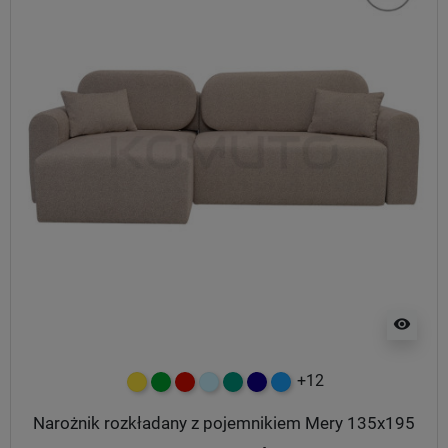
visibility
+12
żółty
zielony
czerwony
błękitny
turkusowy
granatowy
niebieski
Narożnik rozkładany z pojemnikiem Mery 135x195