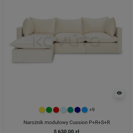
visibility
+9
żółty
zielony
czerwony
błękitny
turkusowy
granatowy
niebieski
Narożnik modułowy Cussion P+R+S+R
5 630,00 zł