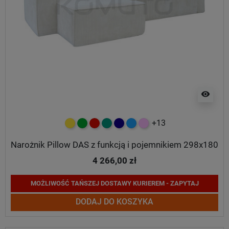
visibility
+13
żółty
zielony
czerwony
turkusowy
granatowy
niebieski
różowy
Narożnik Pillow DAS z funkcją i pojemnikiem 298x180
4 266,00 zł
MOŻLIWOŚĆ TAŃSZEJ DOSTAWY KURIEREM - ZAPYTAJ
DODAJ DO KOSZYKA