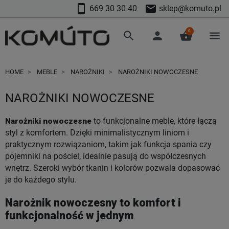
smartphone
mail
669 30 30 40
sklep@komuto.pl
0
search
person
shopping_basket
menu
HOME
MEBLE
NAROŻNIKI
NAROŻNIKI NOWOCZESNE
NAROŻNIKI NOWOCZESNE
Narożniki nowoczesne
to funkcjonalne meble, które łączą
styl z komfortem. Dzięki minimalistycznym liniom i
praktycznym rozwiązaniom, takim jak funkcja spania czy
pojemniki na pościel, idealnie pasują do współczesnych
wnętrz. Szeroki wybór tkanin i kolorów pozwala dopasować
je do każdego stylu.
Narożnik nowoczesny to komfort i
funkcjonalność w jednym