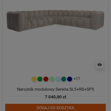
visibility
+17
żółty
zielony
czerwony
miętowy
błękitny
turkusowy
granatowy
Narożnik modułowy Serena SL5+RS+SP5
7 040,00 zł
DODAJ DO KOSZYKA