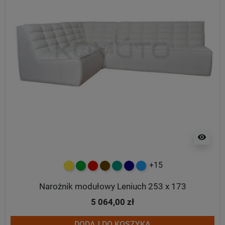
visibility
+15
żółty
zielony
czerwony
czekoladowy
turkusowy
granatowy
niebieski
Narożnik modułowy Leniuch 253 x 173
5 064,00 zł
DODAJ DO KOSZYKA