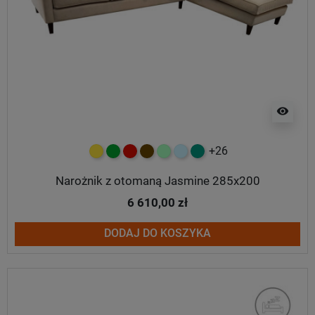
visibility
+26
żółty
zielony
czerwony
czekoladowy
miętowy
błękitny
turkusowy
Narożnik z otomaną Jasmine 285x200
6 610,00 zł
DODAJ DO KOSZYKA