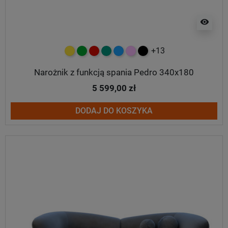
visibility
+13
żółty
zielony
czerwony
turkusowy
niebieski
różowy
czarny
Narożnik z funkcją spania Pedro 340x180
5 599,00 zł
DODAJ DO KOSZYKA