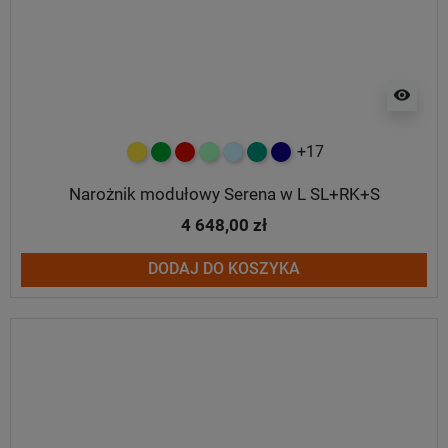
visibility
+17
żółty
zielony
czerwony
miętowy
błękitny
turkusowy
granatowy
Narożnik modułowy Serena w L SL+RK+S
4 648,00 zł
DODAJ DO KOSZYKA