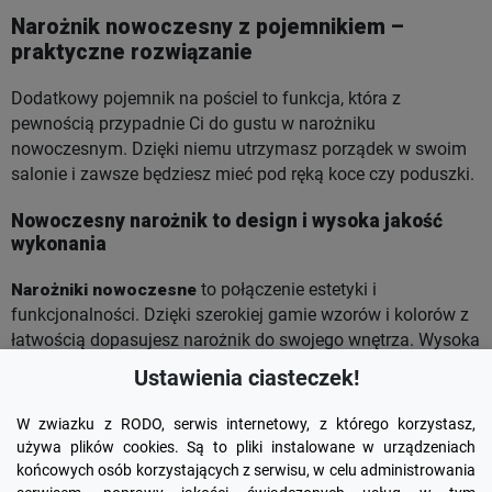
Narożnik nowoczesny z pojemnikiem –
praktyczne rozwiązanie
Dodatkowy pojemnik na pościel to funkcja, która z
pewnością przypadnie Ci do gustu w narożniku
nowoczesnym. Dzięki niemu utrzymasz porządek w swoim
salonie i zawsze będziesz mieć pod ręką koce czy poduszki.
Nowoczesny narożnik to design i wysoka jakość
wykonania
Narożniki nowoczesne
to połączenie estetyki i
funkcjonalności. Dzięki szerokiej gamie wzorów i kolorów z
łatwością dopasujesz narożnik do swojego wnętrza. Wysoka
jakość wykonania gwarantuje trwałość i komfort
Ustawienia ciasteczek!
użytkowania przez wiele lat.
W zwiazku z RODO, serwis internetowy, z którego korzystasz,
używa plików cookies. Są to pliki instalowane w urządzeniach
końcowych osób korzystających z serwisu, w celu administrowania