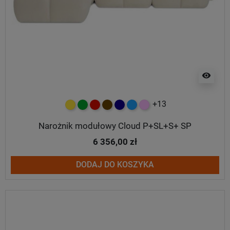
visibility
+13
żółty
zielony
czerwony
czekoladowy
granatowy
niebieski
różowy
Narożnik modułowy Cloud P+SL+S+ SP
6 356,00 zł
DODAJ DO KOSZYKA