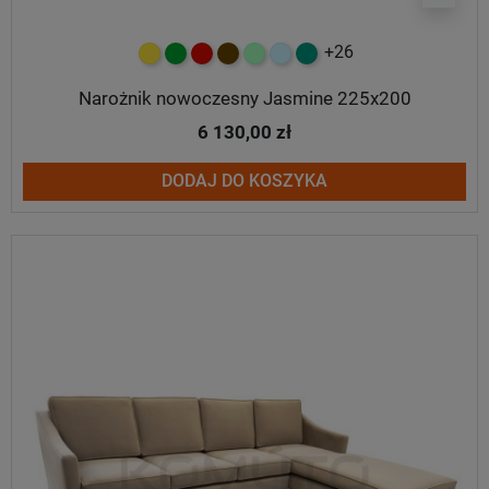
+26
żółty
zielony
czerwony
czekoladowy
miętowy
błękitny
turkusowy
Narożnik nowoczesny Jasmine 225x200
6 130,00 zł
DODAJ DO KOSZYKA