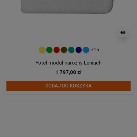
visibility
+15
żółty
zielony
czerwony
czekoladowy
turkusowy
granatowy
niebieski
Fotel moduł narożny Leniuch
1 797,00 zł
DODAJ DO KOSZYKA