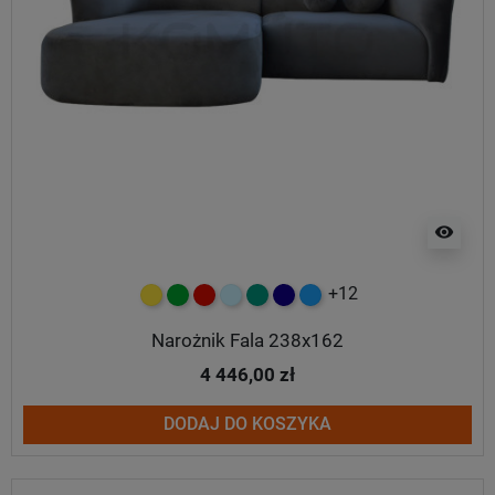
visibility
+12
żółty
zielony
czerwony
błękitny
turkusowy
granatowy
niebieski
Narożnik Fala 238x162
4 446,00 zł
DODAJ DO KOSZYKA