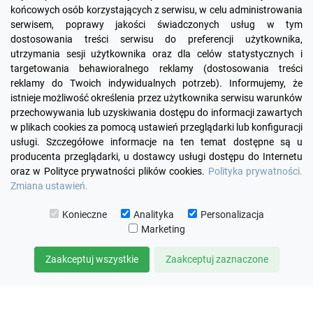
końcowych osób korzystających z serwisu, w celu administrowania
serwisem, poprawy jakości świadczonych usług w tym
dostosowania treści serwisu do preferencji użytkownika,
utrzymania sesji użytkownika oraz dla celów statystycznych i
targetowania behawioralnego reklamy (dostosowania treści
reklamy do Twoich indywidualnych potrzeb). Informujemy, że
Facebook
YouTube
Pinterest
Inst
istnieje możliwość określenia przez użytkownika serwisu warunków
przechowywania lub uzyskiwania dostępu do informacji zawartych
w plikach cookies za pomocą ustawień przeglądarki lub konfiguracji

PRODUKTY
usługi. Szczegółowe informacje na ten temat dostępne są u
producenta przeglądarki, u dostawcy usługi dostępu do Internetu
oraz w Polityce prywatności plików cookies.
Polityka prywatności.

INFORMACJE
Zmiana ustawień.

TWOJE KONTO
Konieczne
Analityka
Personalizacja
Marketing

KONTAKT
Zaakceptuj wszystkie
Zaakceptuj zaznaczone
© 2026 KOMUTO
ZARZĄDZAJ ZGODAMI