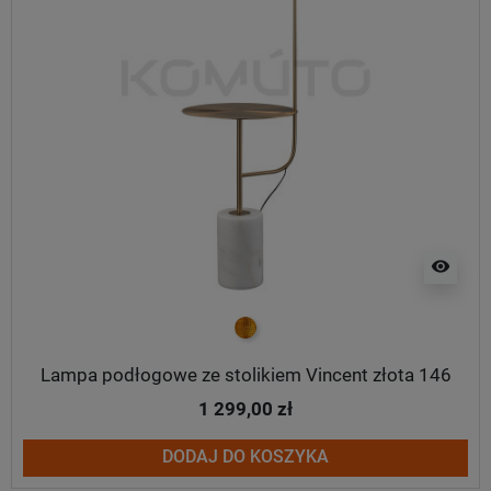
visibility
złoty
Lampa podłogowe ze stolikiem Vincent złota 146
1 299,00 zł
DODAJ DO KOSZYKA