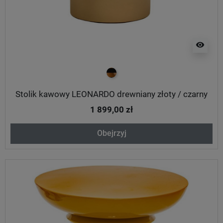
visibility
czarno złoty
Stolik kawowy LEONARDO drewniany złoty / czarny
1 899,00 zł
Obejrzyj