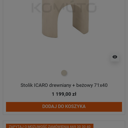
visibility
beżowy
Stolik ICARO drewniany + beżowy 71x40
1 199,00 zł
DODAJ DO KOSZYKA
ZAPYTAJ O MOŻLIWOŚĆ ZAMÓWIENIA 669 30 30 40