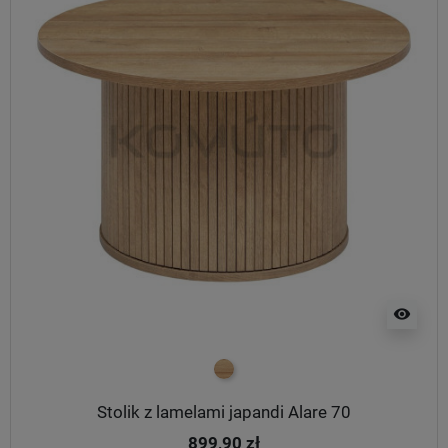
visibility
Naturalny
Stolik z lamelami japandi Alare 70
899,90 zł