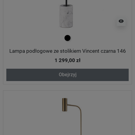
visibility
czarny
Lampa podłogowe ze stolikiem Vincent czarna 146
1 299,00 zł
Obejrzyj