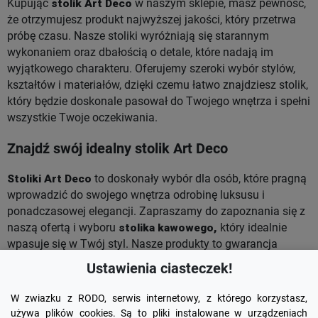
Kupując
stolik Art Deco
w naszym sklepie, masz pewność,
że otrzymujesz produkt najwyższej jakości, który przetrwa
próbę czasu. Nasze stoliki wyróżniają się starannym
wykonaniem oraz dbałością o detale, które nadają im
wyjątkowego charakteru. Oferujemy szeroki wybór stylów,
kształtów i materiałów, dzięki czemu łatwo znajdziesz stolik,
który będzie doskonale pasował do Twojego wnętrza i spełni
wszystkie Twoje oczekiwania.
Znajdź swój idealny stolik Art Deco
Stoliki Art Deco
to doskonały wybór dla osób, które pragną
wprowadzić do swojego wnętrza odrobinę luksusu i
ponadczasowej elegancji. Zapraszamy do zapoznania się z
naszą ofertą i wyboru
stolika kawowego,
który idealnie
wpasuje się w Twój styl. Nasze produkty to gwarancja
wysokiej jakości i oryginalności, która nada Twojemu
Ustawienia ciasteczek!
wnętrzu wyjątkowego blasku i wyrafinowania.
W zwiazku z RODO, serwis internetowy, z którego korzystasz,
używa plików cookies. Są to pliki instalowane w urządzeniach