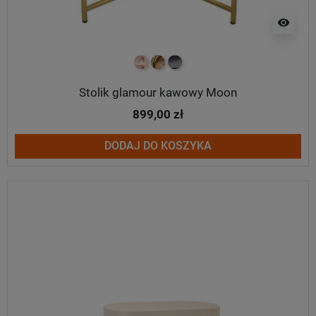
visibility
miedziany
mosiądz
tytan
Stolik glamour kawowy Moon
899,00 zł
DODAJ DO KOSZYKA