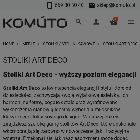
smartphone
mail
669 30 30 40
sklep@komuto.pl
0
search
person
shopping_basket
menu
HOME
MEBLE
STOLIKI / STOLIKI KAWOWE
STOLIKI ART DECO
STOLIKI ART DECO
Stoliki Art Deco - wyższy poziom elegancji
Stoliki Art Deco
to kwintesencja elegancji i stylu, które od
dziesięcioleci zachwycają swoją wyjątkową estetyką. Ich
harmonijne formy, bogate detale oraz wyrafinowane
wykończenia stanowią idealny wybór dla miłośników
klasycznego, luksusowego designu. W naszej ofercie
znajdziesz szeroką gamę stolików Art Deco, które doskonale
wkomponują się zarówno w nowoczesne, jak i tradycyjne
wnętrza. Przekonaj się, jak nasz asortyment może dodać