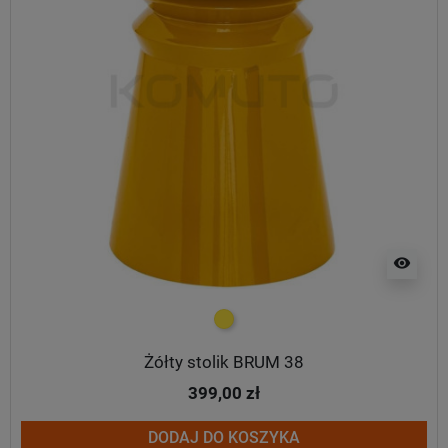
visibility
żółty
Żółty stolik BRUM 38
399,00 zł
DODAJ DO KOSZYKA