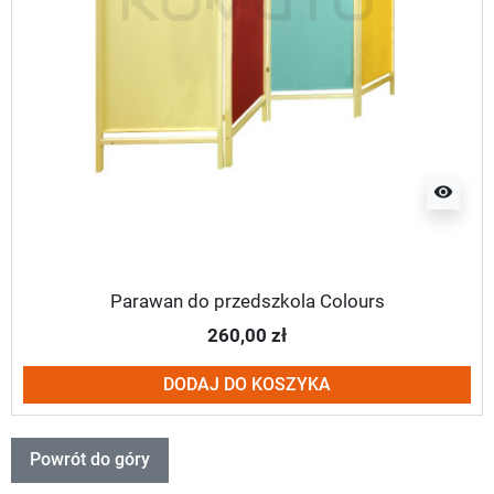
visibility
Parawan do przedszkola Colours
260,00 zł
DODAJ DO KOSZYKA
Powrót do góry
Ustawienia ciasteczek!