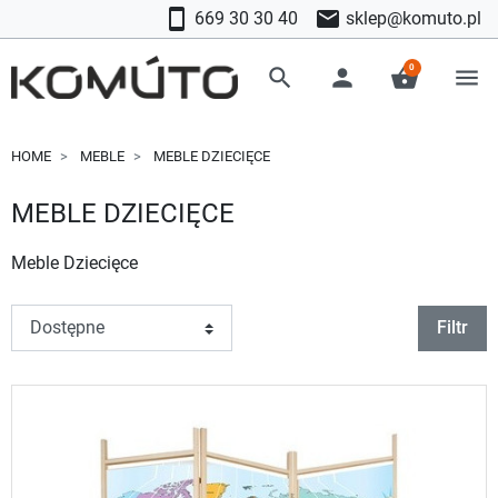
smartphone
mail
669 30 30 40
sklep@komuto.pl
0
search
person
shopping_basket
menu
HOME
MEBLE
MEBLE DZIECIĘCE
MEBLE DZIECIĘCE
Meble Dziecięce
Filtr